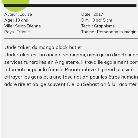
Auteur : Louise
Date : 2017
Age : 13 ans
Dim. : 9 par 5 cm
Ville : Saint-Etienne
Tech. : Graphisme
Pays : France
Thème : Personnages imagina
Lou #5
Carte anniversaire de
Graphisme, 2017
Bastien
Graphisme, 2011
Undertaker, du manga black butler
Undertaker est un ancien shinigami, ainsi qu’un directeur de
services funéraires en Angleterre. Il travaille également c
informateur pour la famille Phantomhive. Il prend plaisir à
effrayer les gens et a une fascination pour les êtres humains
adore rire et oblige souvent Ciel ou Sebastian à lui raconter
blague en échange d’informations. Il fait souvent des chos
étranges et douteuses comme se cacher dans des cercueils.
Il est vu drapé dans une longue robe noire qui couvre ses m
et presque chaque pouce de son corps autre que son visage
Même alors, sa tête est surmontée d’un très long chapeau 
éléphants au bord de
Soldat enfant
de forme noir. Il a aussi de longs cheveux argentés, avec qu
Sculptures, 2010
la…
tresses. Des cicatrices couvrent aussi son visage et son cou