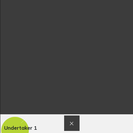
Sculptures
Graphisme, 2014
Mon père paysan
Bande dessineģe
Graphisme
recopieģe
Graphisme, 1970
Undertaker 1