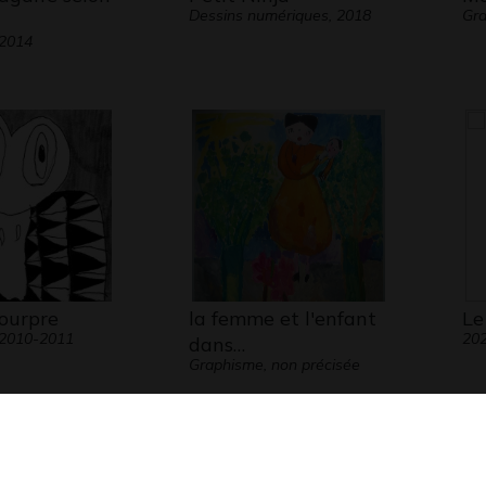
Dessins numériques, 2018
Gra
 2014
pourpre
la femme et l'enfant
Le
 2010-2011
20
dans…
Graphisme, non précisée