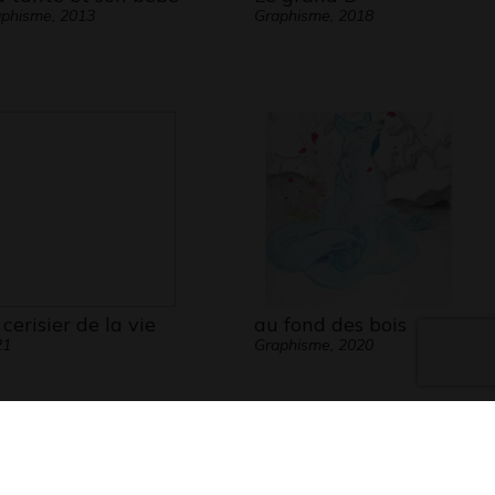
phisme, 2013
Graphisme, 2018
 cerisier de la vie
au fond des bois
21
Graphisme, 2020