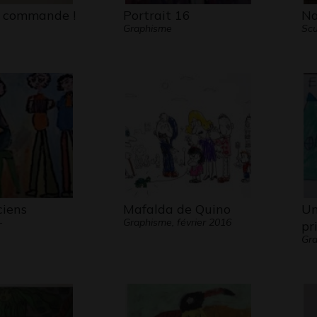
a commande !
Portrait 16
Na
Graphisme
Scu
ciens
Mafalda de Quino
Un
-
Graphisme, février 2016
pr
Gra