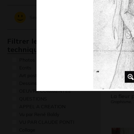
Autoport
Victor
Sentiments - Emotions
Graphisme,
Filtrer les oeuvres par
technique
Photos
Ecrits
Art postal
Dessins numériques
OEUVRE COMMENTÉE
La fleur 
QUESTIONS
Graphisme,
APPEL A CREATION
Vu par René Baldy
VU PAR CLAUDE PONTI
Collage