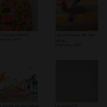
 toucan coloré
Les animaux de ma
phisme, 2024
terre…
Graphisme, 2018
 tante et son bébé
Le grand B