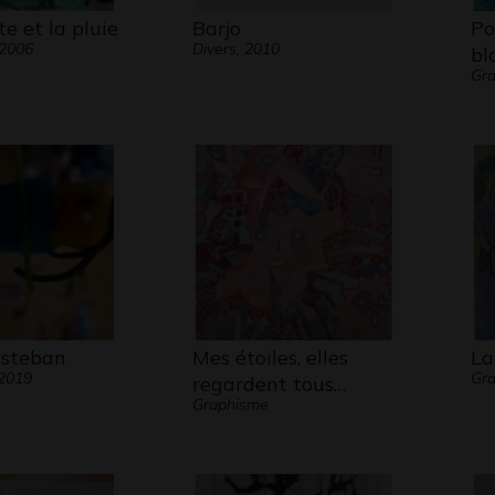
e et la pluie
Barjo
Po
 2006
Divers, 2010
bl
Gra
Esteban
Mes étoiles, elles
La
 2019
Gr
regardent tous…
Graphisme