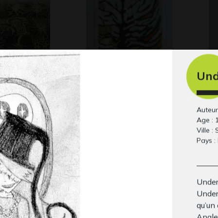
Und
e
Arbre sous la neige
Le
5
Graphisme
co
Gra
Auteur
Age : 
Ville :
Pays :
Under
Under
qu’un 
Angle