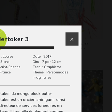
ertaker 3
s animaux du
Sésé en colère
Graphisme, 2015
eur
phisme, 2019
 : Louise
Date : 2017
13 ans
Dim. : 7 par 12 cm
 Saint-Etienne
Tech. : Graphisme
 France
Thème : Personnages
imaginaires
taker, du manga black butler
taker est un ancien shinigami, ainsi
directeur de services funéraires en
terre. Il travaille également comme