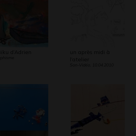
irement à d’autres shinigamis, il peut
tre sans ses lunettes.
ïku d’Adrien
un après midi à
aphisme
l’atelier
Son-Vidéo, 10.04.2010