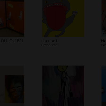
Contra
se bat
LOULOU EN
Un chat
Ha
Graphisme
Gr