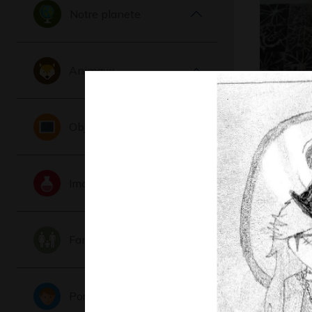
Notre planete
Animaux
sans titr
Objets
Divers, 201
Imaginaire
Famille
Portraits