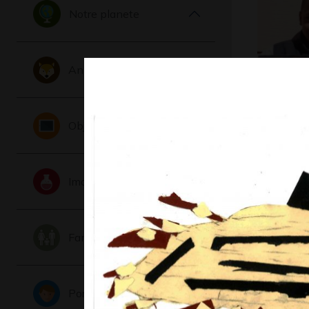
Notre planete
Animaux
Portrait
Boumedi
Objets
Graphisme,
Imaginaire
Famille
Portraits
Adam, 2 