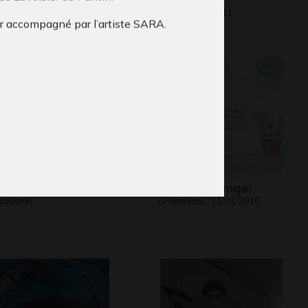
phisme, 2017
Graphisme, 2011
er accompagné par l’artiste SARA.
ison #1
Nina va manger
aphisme
Graphisme, 11/01/2010