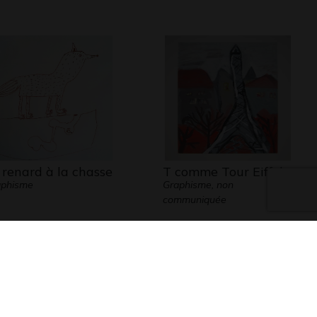
 renard à la chasse
T comme Tour Eiffel
aphisme
Graphisme, non
communiquée