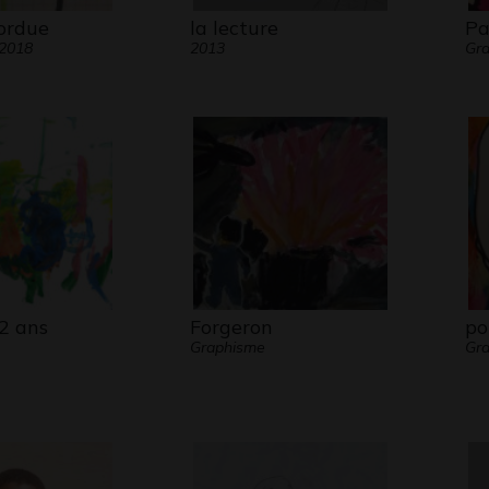
ordue
la lecture
Pa
 2018
2013
Gra
2 ans
Forgeron
po
Graphisme
Gra