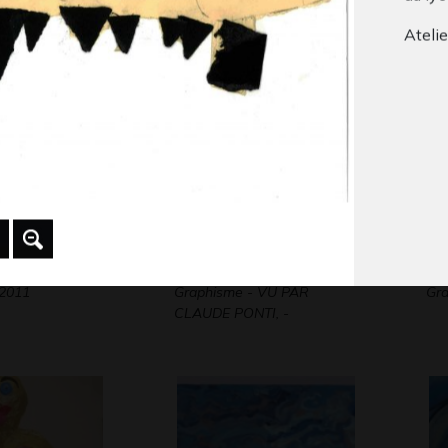
Graphisme, 2006
Gra
Ateli
Dragon à deux têtes
Ma
 2011
Graphisme - VU PAR
Gr
CLAUDE PONTI, -