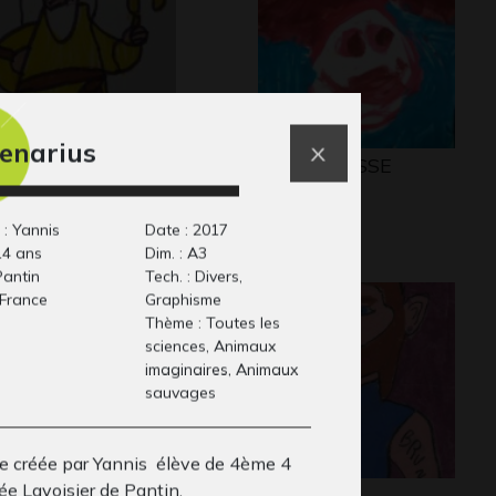
enarius
iot 8-10 ans
TÊTE ROUSSE
phisme, 2019 - 2020
2019
 : Yannis
Date : 2017
14 ans
Dim. : A3
 Pantin
Tech. : Divers,
 France
Graphisme
Thème : Toutes les
sciences, Animaux
imaginaires, Animaux
sauvages
e créée par Yannis élève de 4ème 4
ée Lavoisier de Pantin.
tit bonhomme
Bruno 2