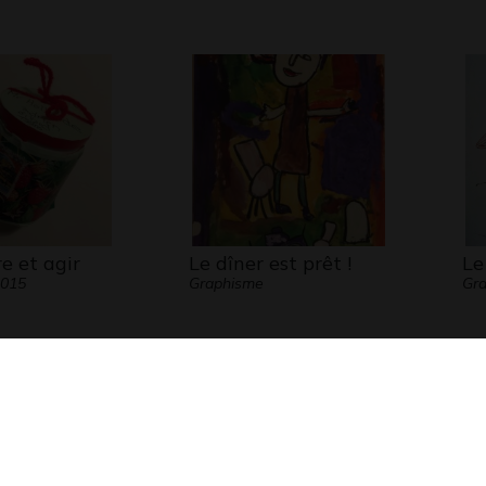
re et agir
Le dîner est prêt !
Le
2015
Graphisme
Gr