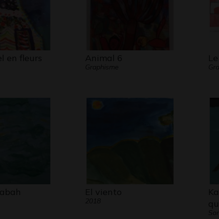
l en fleurs
Animal 6
Le
Graphisme
Gra
Rabah
El viento
Ka
2018
qu
Son