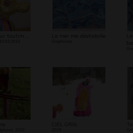
ur toutim …
La mer me déshabille
La
 10.03.2010
Graphisme
ba
Gr
me
CIEL GRIS
To
lptures, 2021
2019
Gr