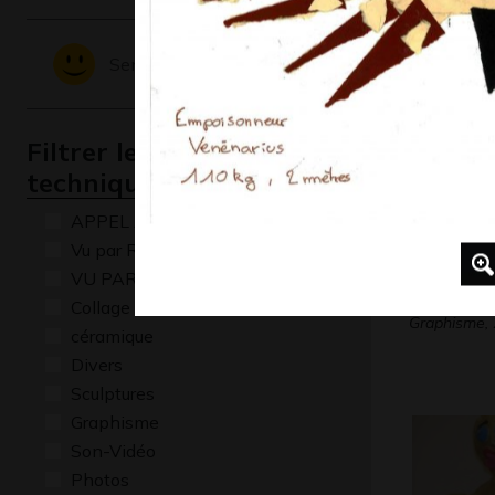
Graphisme
Sentiments - Emotions
Filtrer les oeuvres par
technique
APPEL A CREATION
Vu par René Baldy
VU PAR CLAUDE PONTI
Cooky
Collage
Graphisme,
céramique
Divers
Sculptures
Graphisme
Son-Vidéo
Photos