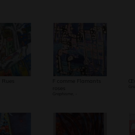
 Rues
F comme Flamants
Œu
Gra
roses
Graphisme, -