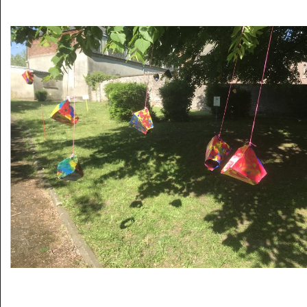
Musée des oeuvres des enfants
Filtrer les oeuvres par thème
Filtrer les oeuvres par technique
4260
oeuvres trouvées