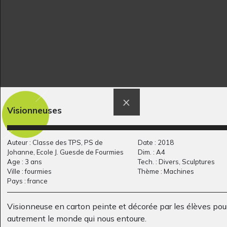
L’arbre de l’amitié
Lucile et Babouillec
Visionneuses
Graphisme
21
Graphisme, 2016
Auteur : Classe des TPS, PS de
Date : 2018
Johanne, Ecole J. Guesde de Fourmies
Dim. : A4
Age : 3 ans
Tech. : Divers, Sculptures
Ville : fourmies
Thème : Machines
Pays : france
Visionneuse en carton peinte et décorée par les élèves pour
autrement le monde qui nous entoure.