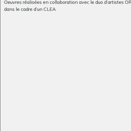
Oeuvres réalisées en collaboration avec le duo d’artistes 
dans le cadre d’un CLEA
bateaux pirate
L’Amérique à la
Graphisme, 2012
manière de…
Graphisme, 2013
Lola BD 12
Etoile nuage et soleil
Graphisme
Graphisme, 2014