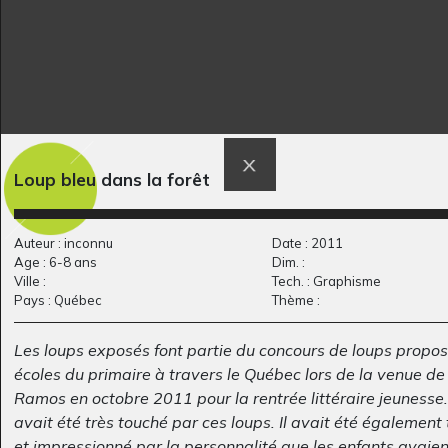
Le Paon
La licorne
Loup bleu dans la forêt
Graphisme, 2006-2007
Graphisme
Auteur : inconnu
Date : 2011
Age : 6-8 ans
Dim. :
Ville :
Tech. : Graphisme
Pays : Québec
Thème :
Les loups exposés font partie du concours de loups propo
écoles du primaire à travers le Québec lors de la venue de
Ramos en octobre 2011 pour la rentrée littéraire jeunesse
avait été très touché par ces loups.
Il avait été également
et impressionné par la personnalité que les enfants avaien