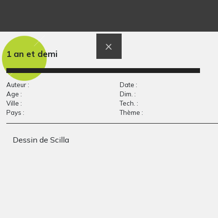
La marelle de l’infini
Portrait mali 1
Graphisme, -
et…
Sculptures, 2007
1 an et demi
Auteur :
Date :
Age :
Dim. :
Ville :
Tech. :
Pays :
Thème :
Dessin de Scilla
Louve à la longue
Le chant de la mer
Graphisme, 2017
chevelure
Graphisme, 2011