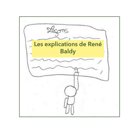
Musée des oeuvres des enfants
Filtrer les oeuvres par thème
Filtrer les oeuvres par technique
4260
oeuvres trouvées