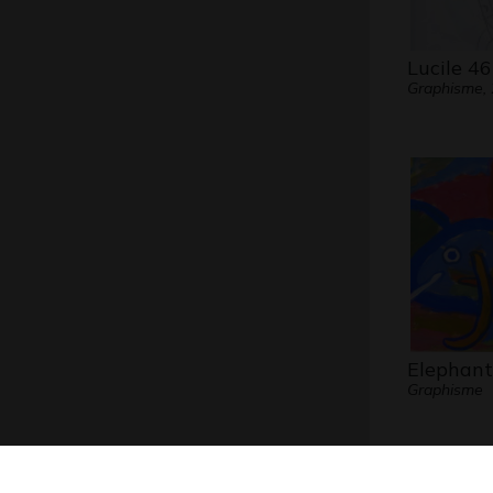
Lucile 46
Graphisme,
Elephant
Graphisme