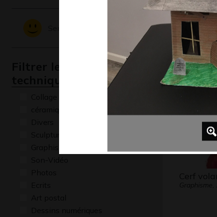
Sentiments - Emotions
La marelle
et…
Sculptures,
Filtrer les oeuvres par
technique
Collage
céramique
Divers
Sculptures
Graphisme
Son-Vidéo
Photos
Cerf vola
Ecrits
Graphisme,
Art postal
Dessins numériques