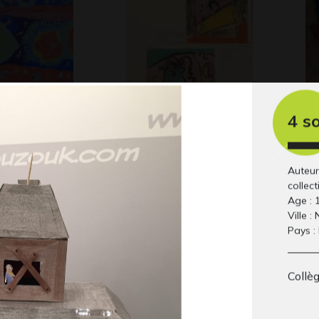
4 s
a nuit
Les maisons 1
Po
Graphisme
uand…
2
- OEUVRE
Gr
 - QUESTIONS,
Auteur
collect
Age : 
Ville :
Pays :
Collè