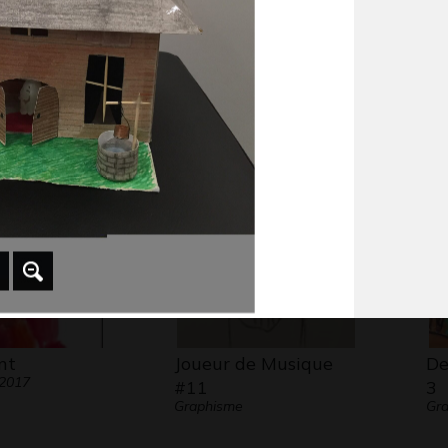
 de l’infini
L’école idéale
Lo
Graphisme, 2014
Gr
 2007
nt
Joueur de Musique
De
 2017
#11
3
Graphisme
Gra