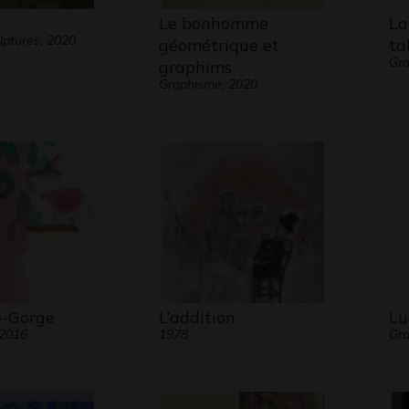
Le bonhomme
La
lptures, 2020
géométrique et
ta
Gra
graphims
Graphisme, 2020
e-Gorge
L’addition
Lu
 2016
1978
Gra