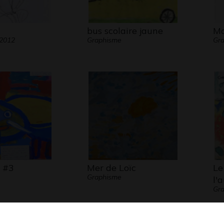
bus scolaire jaune
Ma
 2012
Graphisme
Gra
 #3
Mer de Loïc
Le
Graphisme
l'
Gr