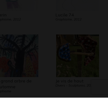
rin
Lucile 74
phisme, 2012
Graphisme, 2012
 grand arbre de
Je vis de haut
Divers - Sculptures, 2021
automne
aphisme