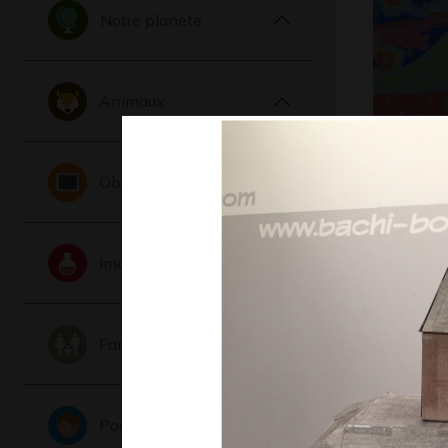
Notre planete
Animaux
Madame l
Objets
arrive q
Graphisme 
COMMENTÉE
-
Imaginaire
Famille
Portraits