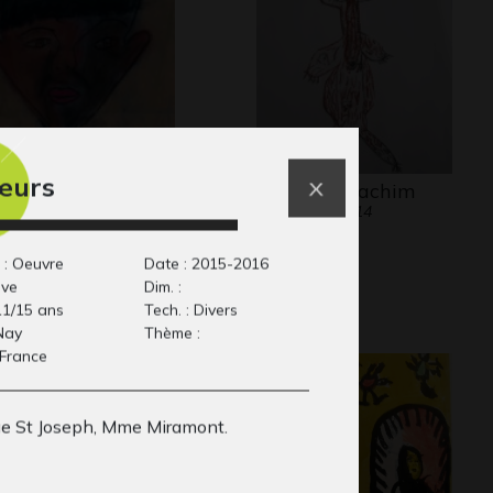
œurs
rtrait de Jean-Paul
L’ours de Joachim
Graphisme, 2014
aphisme
 : Oeuvre
Date : 2015-2016
ive
Dim. :
11/15 ans
Tech. : Divers
 Nay
Thème :
 France
ge St Joseph, Mme Miramont.