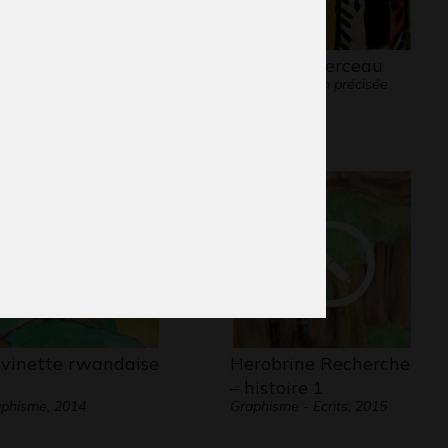
la P1
B comme Berceau
aphisme
Graphisme, non précisée
vinette rwandaise
Herobrine Recherche
– histoire 1
phisme, 2014
Graphisme - Ecrits, 2015