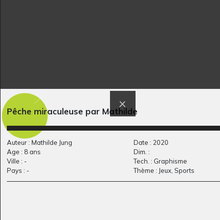
Portrait
Madame la nuit
Graphisme, 2020
arrive quand…
Pêche miraculeuse par Mathilde
Graphisme - OEUVRE
COMMENTÉE - QUESTIONS,
-
Auteur : Mathilde Jung
Date : 2020
Age : 8 ans
Dim. :
Ville : -
Tech. : Graphisme
Pays : -
Thème : Jeux, Sports