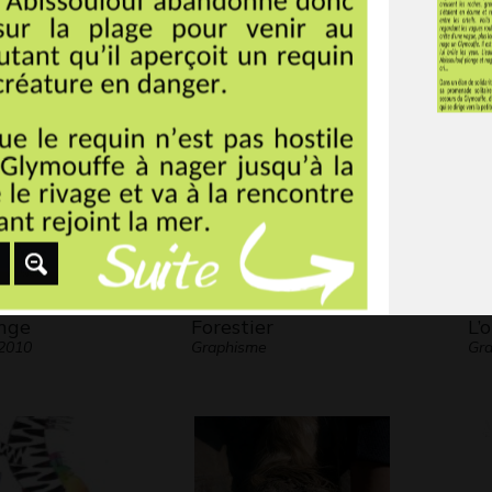
 2010
2019
Pa
20
ange
Forestier
L’
 2010
Graphisme
Gra