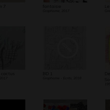
m 7
fantaisie
Le
Graphisme, 2017
Gra
 cactus
BD 1
De
 2017
Graphisme - Ecrits, 2018
So
19