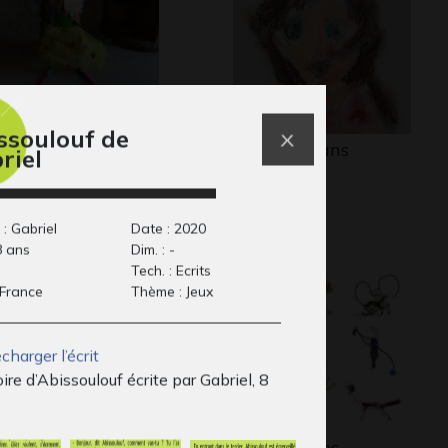
ssoulouf de
LUMADOUX
Eliot 8-10 ans
riel
lptures, 2017
2019 - 2020
 : Gabriel
Date : 2020
8 ans
Dim. : -
Tech. : Ecrits
 France
Thème : Jeux
charger l’écrit
oire d’Abissoulouf écrite par Gabriel, 8
 New-York de
Les Bestioles