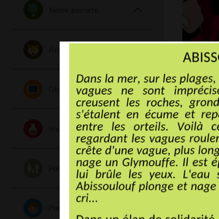
Notre planete
Animaux
Tu chant
je…
Objets
Graphisme,
Imaginaire
Famille
Portraits
Cascade