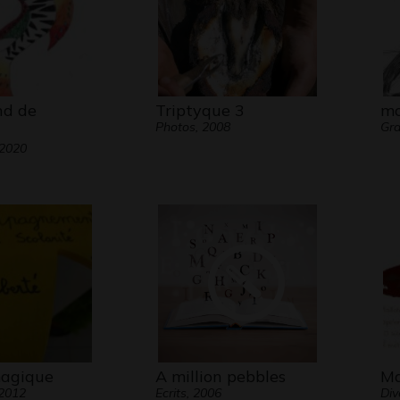
nd de
Triptyque 3
mo
Photos, 2008
Gra
 2020
magique
A million pebbles
Ma
 2012
Ecrits, 2006
Div