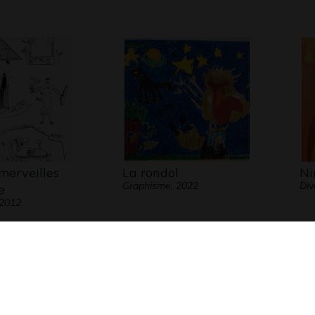
merveilles
La rondol
Ni
Graphisme, 2022
Div
e
 2012