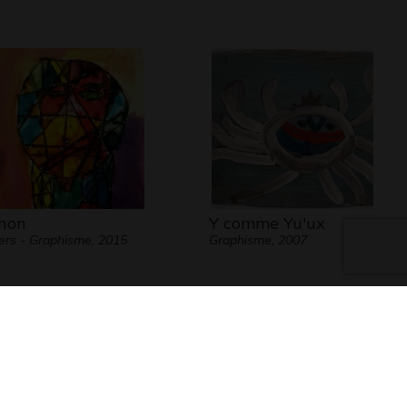
non
Y comme Yu'ux
ers - Graphisme, 2015
Graphisme, 2007