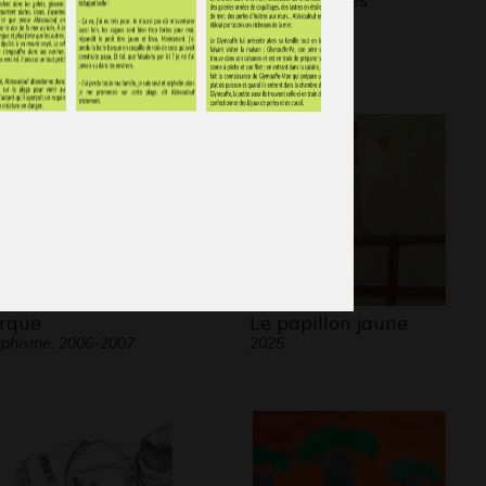
2011
blo
14
orque
Le papillon jaune
phisme, 2006-2007
2025