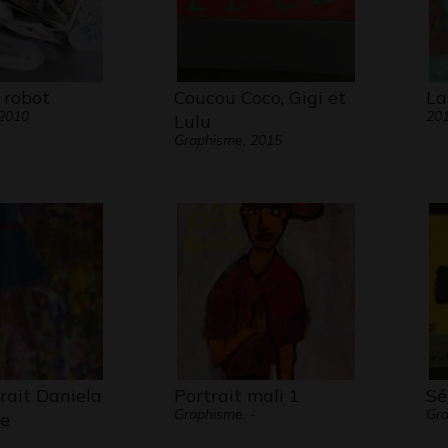
 robot
Coucou Coco, Gigi et
La
 2010
20
Lulu
Graphisme, 2015
rait Daniela
Portrait mali 1
Sé
Graphisme, -
Gra
e