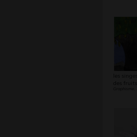
les singe
des fruit
Graphisme,