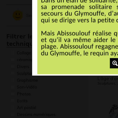
Sculptures,
Sentiments - Emotions
Filtrer les oeuvres par
technique
Collage
céramique
Divers
Sculptures
L’âge d’
Graphisme
Sculptures,
Son-Vidéo
Photos
Ecrits
Art postal
Dessins numériques