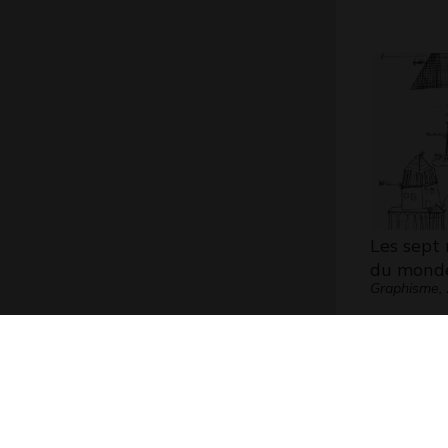
Les sept 
du mond
Graphisme,