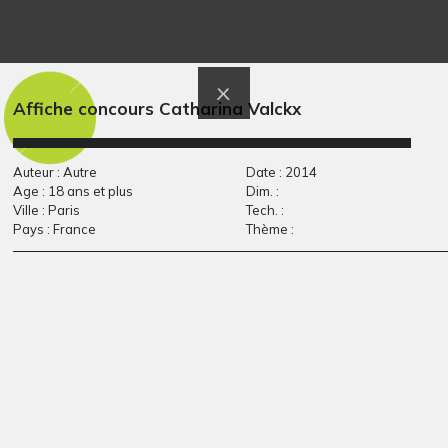
C comme Cheval à
Les retrouvailles
Graphisme, 2020
l’encre
Graphisme, -
Affiche concours Catharina Valckx
Auteur : Autre
Date : 2014
Age : 18 ans et plus
Dim. :
Ville : Paris
Tech. :
Pays : France
Thème :
Le condor
Mon petit rouge-
Graphisme, -
gorge
Graphisme