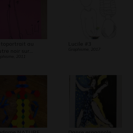
toportrait au
Lucile #3
Graphisme, 2017
utre noir sur…
phisme, 2011
adame NATURE
Danse espagnole