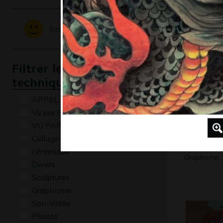
Graphisme
Sentiments - Emotions
Filtrer les oeuvres par
technique
APPEL A CREATION
Vu par René Baldy
VU PAR CLAUDE PONTI
Collage
M comme
céramique
Graphisme,
Divers
Sculptures
Graphisme
Son-Vidéo
Photos