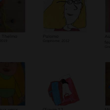
e Thelma
Paloma
Au
 2019
Graphisme, 2012
fe
Gra
 aux yeux
Œuvre 12
M