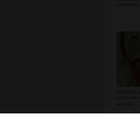
Graphisme,
Portrait
Graphisme 
mai 1960