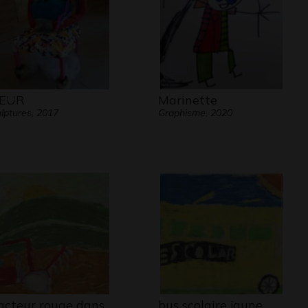
LEUR
Marinette
lptures, 2017
Graphisme, 2020
acteur rouge dans
bus scolaire jaune