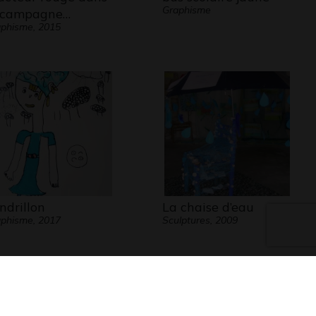
Graphisme
 campagne…
phisme, 2015
ndrillon
La chaise d’eau
phisme, 2017
Sculptures, 2009