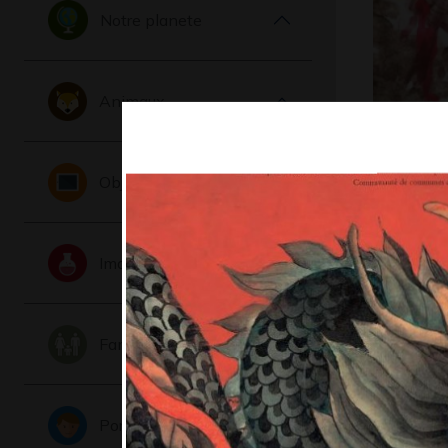
Notre planete
Animaux
PAYSAG
2019
Objets
Imaginaire
Famille
Portraits
Animal 6