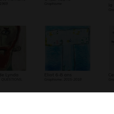
 1969
Graphisme
la
Gra
 de Lynda
Eliot 6-8 ans
Ce
- QUESTIONS,
Graphisme, 2015-2018
Gra