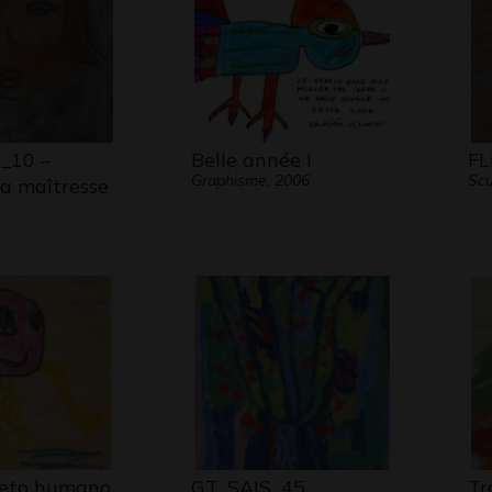
_10 –
Belle année !
F
Graphisme, 2006
Scu
ta maîtresse
leto humano
GT_SAIS_45
Tr