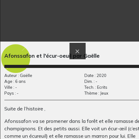
Le match de foot
Dinosaure, Volcan
Afonssafon et l'écur-oeuil par Gaëlle
Graphisme, 2012
Graphisme, 2018
Auteur : Gaëlle
Date : 2020
Age : 6 ans
Dim. : -
Ville : -
Tech. : Ecrits
Pays : -
Thème : Jeux
Suite de l’histoire ,
Afonssafon va se promener dans la forêt et elle ramasse d
champignons. Et des petits aussi. Elle voit un écur-œil (c’es
comme un écureuil) et elle ramasse un marron pour lui. Elle