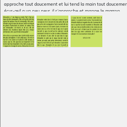
Œuvre 115
Carnet de bord de
approche tout doucement et lui tend la main tout doucement
Graphisme, 2014
Dominique
écur-œil a un peu peur, il s’approche et mange le marron.
Graphisme - Ecrits, 2010
Afonssafon s’en va et revient à la maison. L’écur-œil la suit, 
pense qu’il veut être son ami alors elle le met dans une cag
confortable.
Les petits de l’ écur-œil, voyant que leur maman ne rentre p
sont inquiets et décident d’aller à sa recherche. Afonssafo
revient dans la forêt pour ramasser d’autres champignons et
rencontre les trois petits. Elle se dit que ça fera de la comp
l’autre écur-œil, elle leur donne un marron et ils la suivent. A
elle rentre à la maison avec eux et les met dans la cage ave
grand écur-œil.
Au cinema
Neige en montagne
Graphisme, novembre 2015
Graphisme, 2022
Le papa écur-œil qui les espionnait connait maintenant le
et va dans la maison d’Afonssafon. Il lui demande s’il peut al
aussi dans la cage. Afonssafon ne parle pas la langue Ecur-
mais sa maman, qui savait aussi parler normalement, connai
langue Ecur-œil. Elle lui dit qu’il demande s’il peut entrer dan