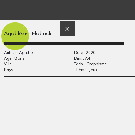
Famille sur fond doré
Le dragon
Graphisme, inconnue
chimérique
Graphisme, 2014
Agablèze : Flabock
Auteur : Agathe
Date : 2020
Age : 8 ans
Dim. : A4
Ville : -
Tech. : Graphisme
Pays : -
Thème : Jeux
Le cheval dans les
Les arbres et le
étoiles
fleuve
Graphisme, 1980
Graphisme, 2008