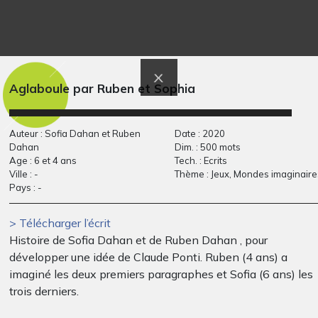
Illustrer le début de
T comme Tracteur
Graphisme, -
l’histoire
2013
Aglaboule par Ruben et Sophia
Auteur : Sofia Dahan et Ruben
Date : 2020
Dahan
Dim. : 500 mots
Age : 6 et 4 ans
Tech. : Ecrits
Ville : -
Thème : Jeux, Mondes imaginaire
Pays : -
> Télécharger l’écrit
Histoire de Sofia Dahan et de Ruben Dahan , pour
Deux amis dans la
La princesse aux
développer une idée de Claude Ponti. Ruben (4 ans) a
forêt
talons hauts
imaginé les deux premiers paragraphes et Sofia (6 ans) les
Divers - Graphisme, 2016
Graphisme, 2010
trois derniers.