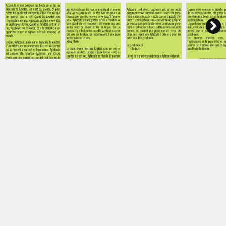
Next
Se rapprocher dans
Fairy tails
Sculptures, 2010
la quiétude…
Graphisme, 2018