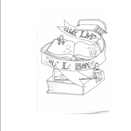
Musée des oeuvres des enfants
Filtrer les oeuvres par thème
Filtrer les oeuvres par technique
4260
oeuvres trouvées