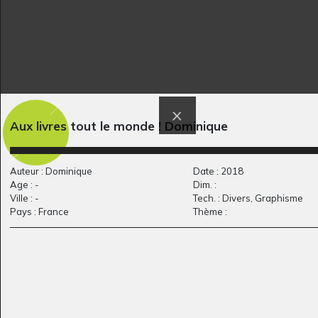
Série – Les insectes
le piano en papier
Aux livres tout le monde ! Dominique
Sculptures, 2008
pressés…
Graphisme, 2010
Auteur : Dominique
Date : 2018
Age : -
Dim. :
Ville : -
Tech. : Divers, Graphisme
Pays : France
Thème :