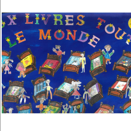
Musée des oeuvres des enfants
Filtrer les oeuvres par thème
Filtrer les oeuvres par technique
4260
oeuvres trouvées