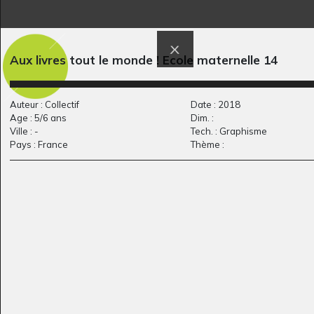
dessin africain
L’enfant sirène
Aux livres tout le monde ! Ecole maternelle 14
Graphisme, 2020
Graphisme, 2011
Auteur : Collectif
Date : 2018
Age : 5/6 ans
Dim. :
Ville : -
Tech. : Graphisme
Pays : France
Thème :
C comme Cheval et
Les mésanges
Ecrits, 2012
sa…
Graphisme, -