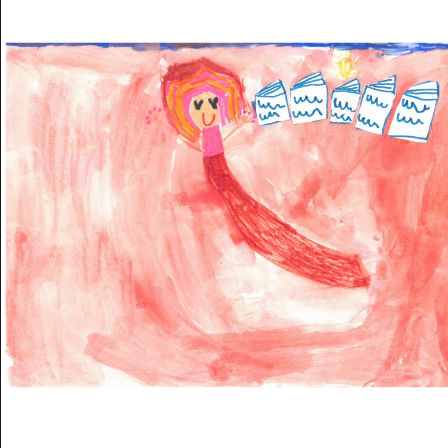
Musée des oeuvres des enfants
Filtrer les oeuvres par thème
Filtrer les oeuvres par technique
4260
oeuvres trouvées