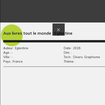
Ma maison
MAITRESSE TAGADA
Aux livres tout le monde ! Eglentine
Graphisme, 2015
Sculptures, 2017
Auteur : Eglentine
Date : 2018
Age : -
Dim. :
Ville : -
Tech. : Divers, Graphisme
Pays : France
Thème :
Mes vacances de
Ça s’en va et ça…
1974
rêve
Graphisme, 2020