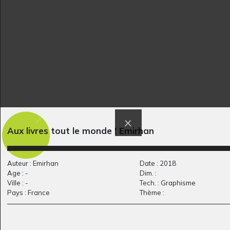
Le chemin du Petit
Paris 2
Aux livres tout le monde ! Emirhan
Graphisme, -
Poucet
Sculptures, 2010
Auteur : Emirhan
Date : 2018
Age : -
Dim. :
Ville : -
Tech. : Graphisme
Pays : France
Thème :