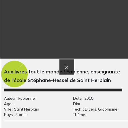
Graphisme, 2012
peur…
2013
Aux livres tout le monde ! Fabienne, enseignante
Cheval ailé 2
retour au village
de l'école Stéphane-Hessel de Saint Herblain
Graphisme
Graphisme, 2008
Auteur : Fabienne
Date : 2018
Age : -
Dim. :
Ville : Saint Herblain
Tech. : Divers, Graphisme
Pays : France
Thème :