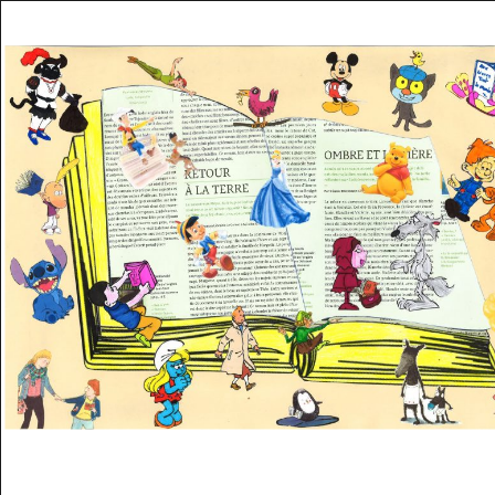
Musée des oeuvres des enfants
Filtrer les oeuvres par thème
Filtrer les oeuvres par technique
4260
oeuvres trouvées