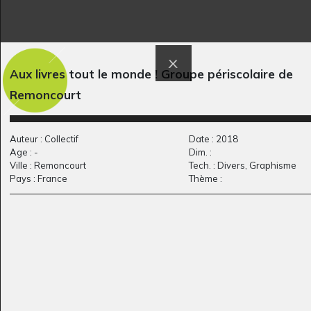
Aux livres tout le monde ! Groupe périscolaire de
dragon steampunk
Paysage d’Afrique 10
Graphisme, 2016
Graphisme
Remoncourt
Auteur : Collectif
Date : 2018
Age : -
Dim. :
Ville : Remoncourt
Tech. : Divers, Graphisme
Pays : France
Thème :
Le puits du bonheur
Le clown #4
Graphisme, 2020
Graphisme