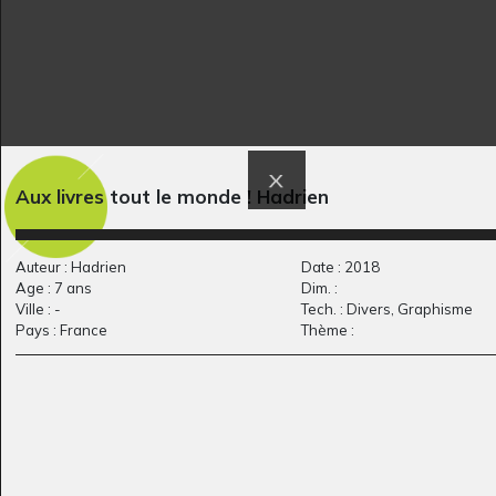
Le papa cherche son
Tempête à Nice
Graphisme, 2015
Nils…
Aux livres tout le monde ! Hadrien
Graphisme
Auteur : Hadrien
Date : 2018
Age : 7 ans
Dim. :
Ville : -
Tech. : Divers, Graphisme
Pays : France
Thème :