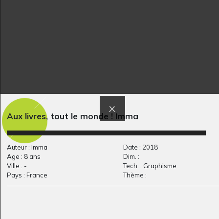
Quand on lui met
célèbre footballer
un…
français
Graphisme, 2017
Graphisme, 2018
Aux livres, tout le monde ! Imma
Auteur : Imma
Date : 2018
Age : 8 ans
Dim. :
Ville : -
Tech. : Graphisme
Pays : France
Thème :
Le village des elfes 2
Le pantin
2018
Sculptures, 2008