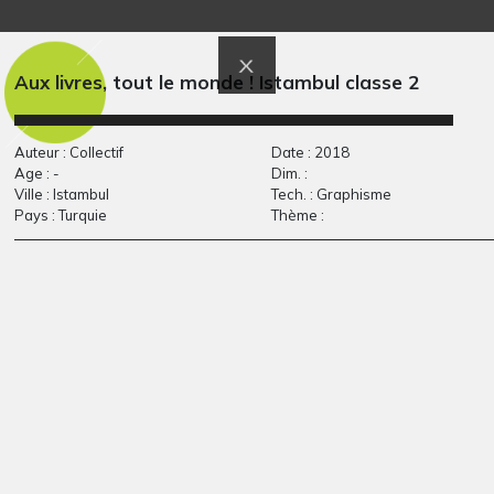
coupe des arbres
Casse-toi la tronche
Graphisme, 2008
Graphisme, 2024
Aux livres, tout le monde ! Istambul classe 2
Auteur : Collectif
Date : 2018
Age : -
Dim. :
Ville : Istambul
Tech. : Graphisme
Pays : Turquie
Thème :
triptyque 2
Les pirates
Photos, 2008
Graphisme, 1990