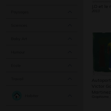
J.D et le
2013
Paysages
Sciences
Baby Art
Humour
Ecole
Travail
Autoport
Victor Ga
Martinez
Habiter
Graphisme,