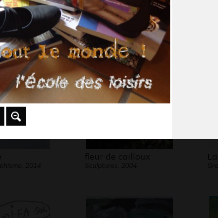
Lucile 54
De
 2012
Graphisme, 2012
Gr
e
fleur de cailloux
La
aphisme, 2014
Sculptures, 2004
Gra