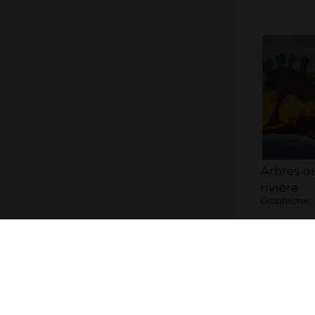
Arbres a
rivière
Graphisme,