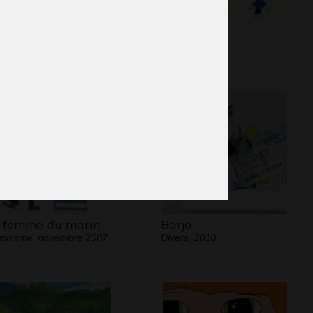
rnières feuilles
Le foot
aphisme
2011
 femme du marin
Barjo
phisme, novembre 2007
Divers, 2010