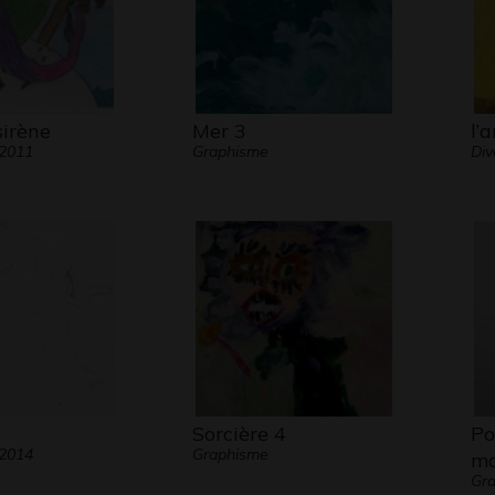
sirène
Mer 3
l’
 2011
Graphisme
Div
Sorcière 4
Po
 2014
Graphisme
ma
Gra