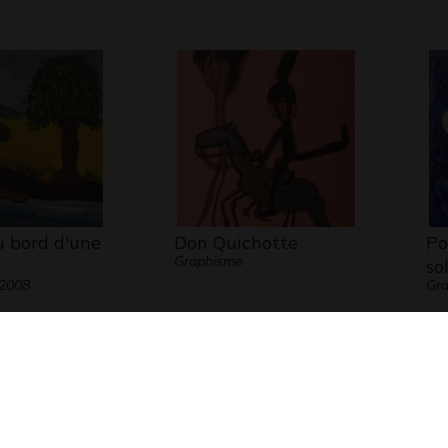
u bord d'une
Don Quichotte
Po
Graphisme
so
 2008
Gra