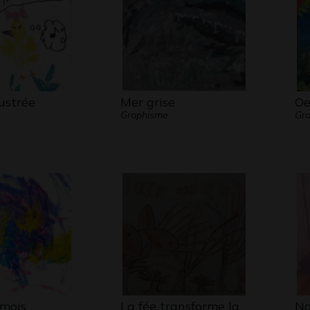
lustrée
Mer grise
Oe
Graphisme
Gra
 mois
La fée transforme la
Na