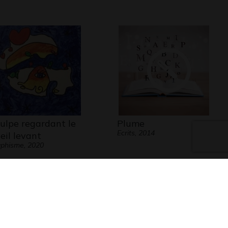
ulpe regardant le
Plume
Ecrits, 2014
leil levant
phisme, 2020