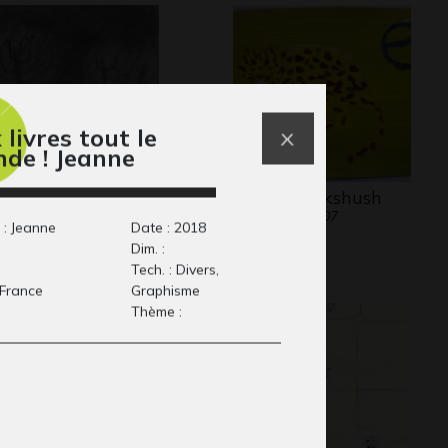
 livres tout le
de ! Jeanne
ns le ciel d’hiver,
E comme Ekshush
Graphisme, 2007
…
 : Jeanne
Date : 2018
aphisme
Dim. :
Tech. : Divers,
 France
Graphisme
Thème :