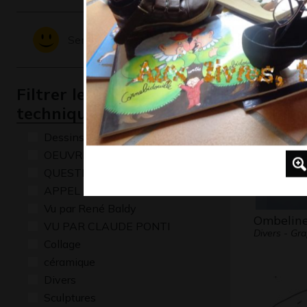
Lucile 74
Sentiments - Emotions
Graphisme,
Filtrer les oeuvres par
technique
Dessins numériques
OEUVRE COMMENTÉE
QUESTIONS
APPEL A CREATION
Vu par René Baldy
Ombelin
VU PAR CLAUDE PONTI
Divers - Gr
Collage
céramique
Divers
Sculptures