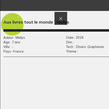
Aux livres tout le monde ! Maïlys
l’oiseau roi
Le couloir du Temps
Graphisme, 2005
Photos - Ecrits, 2001
Auteur : Maïlys
Date : 2018
Age : 7 ans
Dim. :
Ville : -
Tech. : Divers, Graphisme
Pays : France
Thème :
Mon oncle est
Le champ
Graphisme, 2015
éleveur de…