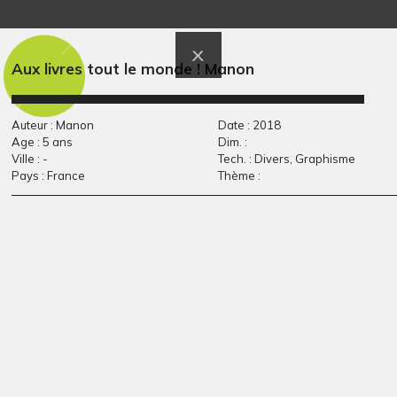
tissage de mer
roseaux
Divers
Graphisme, 2008
Aux livres tout le monde ! Manon
Auteur : Manon
Date : 2018
Age : 5 ans
Dim. :
Ville : -
Tech. : Divers, Graphisme
Pays : France
Thème :
Le village
La Souris
Graphisme, 2015
2013