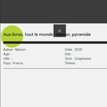
Lola #6
D comme Danseuse
Graphisme
penchée
Aux livres, tout le monde ! Manon, pyramide
Graphisme
Auteur : Manon
Date : 2018
Age : -
Dim. :
Ville : -
Tech. : Graphisme
Pays : France
Thème :
Chameau
Lucile #27
Graphisme, 2020
Graphisme, 2017