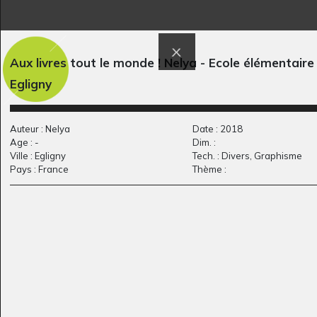
Œuvre 2
Ma maison GT
Graphisme, Novembre 2014
Graphisme
Aux livres tout le monde ! Nelya - Ecole élémentaire 
Egligny
Auteur : Nelya
Date : 2018
Age : -
Dim. :
Ville : Egligny
Tech. : Divers, Graphisme
Pays : France
Thème :
La mariée
paysage de
1977
campagne
Graphisme, 2008