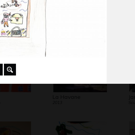
Paris
Collage
I 
 2006
Graphisme, 2011
Gr
La Havane
Ja
-
2013
Scu