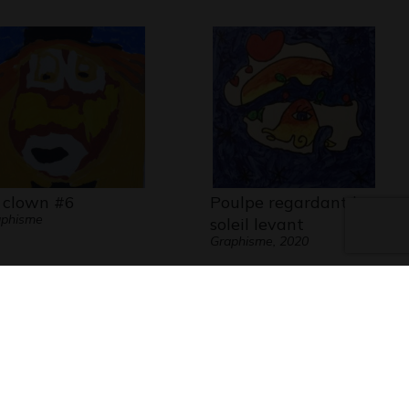
 clown #6
Poulpe regardant le
aphisme
soleil levant
Graphisme, 2020