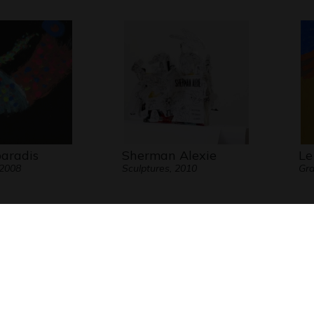
paradis
Sherman Alexie
Le
 2008
Sculptures, 2010
Gr