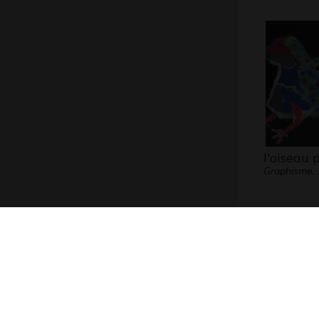
l'oiseau 
Graphisme,