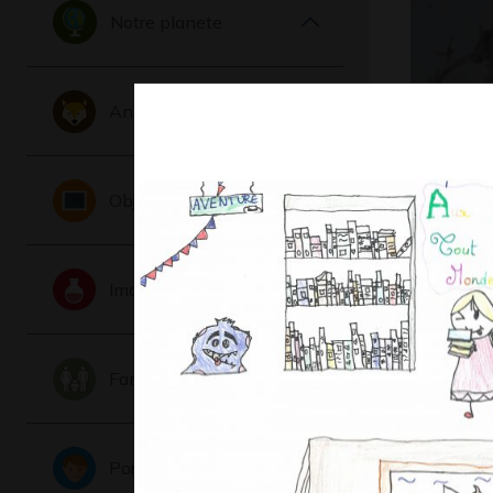
Notre planete
Animaux
Q comme
Objets
Graphisme
Imaginaire
Famille
Portraits