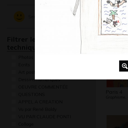
toits de 
Sentiments - Emotions
Graphisme,
Filtrer les oeuvres par
technique
Photos
Ecrits
Art postal
Dessins numériques
OEUVRE COMMENTÉE
Paris 4
QUESTIONS
Graphisme, 
APPEL A CREATION
Vu par René Baldy
VU PAR CLAUDE PONTI
Collage