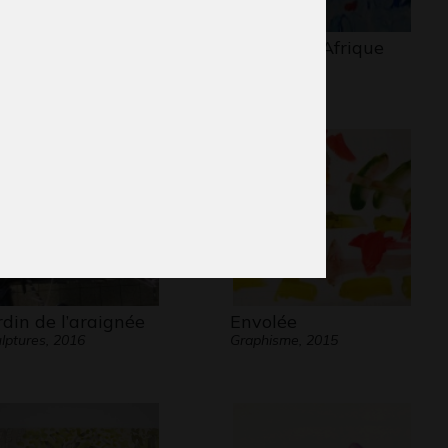
want to become a…
Paysage d’Afrique
aphisme
Graphisme
rdin de l’araignée
Envolée
lptures, 2016
Graphisme, 2015