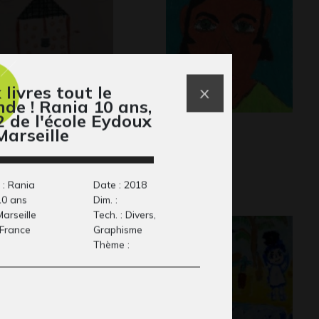
 livres tout le
de ! Rania 10 ans,
 de l'école Eydoux
 puits du bonheur
Bruno 3
Marseille
phisme, 2020
2011
 : Rania
Date : 2018
10 ans
Dim. :
 Marseille
Tech. : Divers,
 France
Graphisme
Thème :