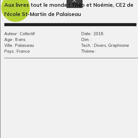
Aux livres tout le monde ! Théo et Noémie, CE2 de
l'école St-Martin de Palaiseau
Auteur : Collectif
Date : 2018
Age : 8 ans
Dim. :
Ville : Palaiseau
Tech. : Divers, Graphisme
Pays : France
Thème :
Petite fille à la
La maîtresse
Graphisme
sanguine
Graphisme, -