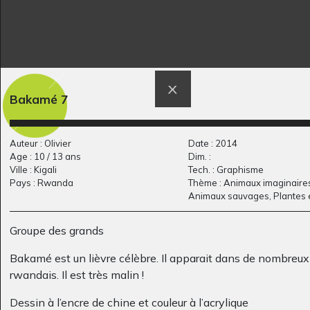
D comme Dragon et
Musée d’Orsay
Bakamé 7
Sculptures - Graphisme,
l’oiseau
2007
Graphisme, -
Auteur : Olivier
Date : 2014
Age : 10 / 13 ans
Dim. :
Ville : Kigali
Tech. : Graphisme
Pays : Rwanda
Thème : Animaux imaginaires
Animaux sauvages, Plantes 
Groupe des grands
Bakamé est un lièvre célèbre. Il apparait dans de nombreux
rwandais. Il est très malin !
Les mésanges
Thomas
Dessin à l’encre de chine et couleur à l’acrylique