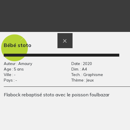
Maternité Africaine
femme et nouveau
Graphisme, -
né
Graphisme, non précisée
Bébé stoto
Auteur : Amaury
Date : 2020
Age : 5 ans
Dim. : A4
Ville : -
Tech. : Graphisme
Pays : -
Thème : Jeux
Flabock rebaptisé stoto avec le poisson foulbazar
Alice au pays des
La petite sirène
Graphisme, 2019
merveilles
Graphisme, 2014