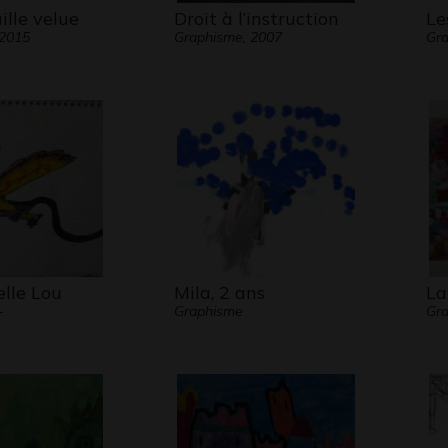
ille velue
Droit à l’instruction
Le
 2015
Graphisme, 2007
Gra
elle Lou
Mila, 2 ans
La
-
Graphisme
Gr