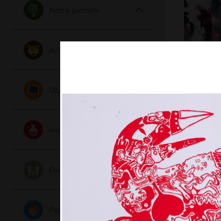
Notre planete
Animaux
Swann, 3
Graphisme
Objets
Imaginaire
Famille
Portraits
Prendre 