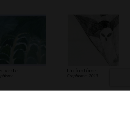
r verte
Un fantôme
aphisme
Graphisme, 2013