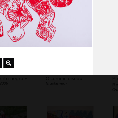
 2018
Gra
moteur
-
cita negra »
O comme oiseau
Po
 2006
Graphisme, -
Re
Gra