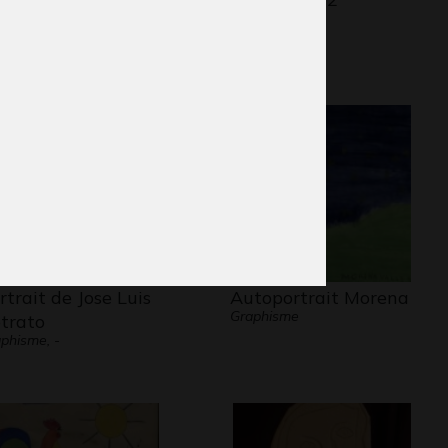
phisme, 2013
Graphisme
rtrait de Jose Luis
Autoportrait Morena
Graphisme
trato
phisme, -