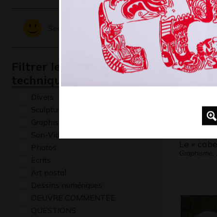
Graphisme,
Sentiments - Emotions
Filtrer les oeuvres par
technique
Divers
Sculptures
Graphisme
Son-Vidéo
Le « cabe
Photos
Graphisme,
Ecrits
Art postal
Dessins numériques
OEUVRE COMMENTÉE
QUESTIONS