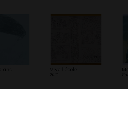
0 ans
Vive l'école
Me
2021
Gr