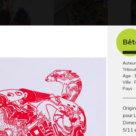
Bêt
0 mois
Tarte aux colliers EM
Pet
Divers - Sculptures -
sa
céramique, 2022
Gra
Auteur
Tribou
Age : 
Ville : 
Pays :
Origi
pour 
Dimen
5/11 
soin 11
Y comme Yacht à
la