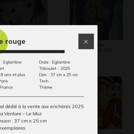
e rouge
ite fille à la
L’hippocampe
Graphisme, 2004-2005
nguine
phisme, -
 : Eglantine
Date : Eglantine
let
Triboulet - 2025
18 ans et plus
Dim. : 37 cm x 25 cm
Paris
Tech. :
 France
Thème :
nal dédié à la vente aux enchères 2025
La Venture – Le Muz
sion : 37 cm x 25 cm
exemplaires
 mere et l enfant
La sorcière 2