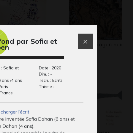
fond par Sofia et
anniversaire
D comme Dragon noir
ben
phisme, 2022
et…
Graphisme, -
 : Sofia et
Date : 2020
Dim. : -
6 ans /4 ans
Tech. : Ecrits
Paris
Thème :
 France
charger l’écrit
ire inventée Sofia Dahan (6 ans) et
 Dahan (4 ans).
uquet
Erictus prédator