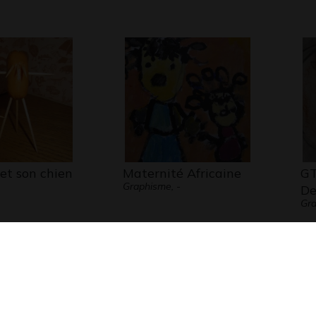
et son chien
Maternité Africaine
GT
Graphisme, -
De
Gr