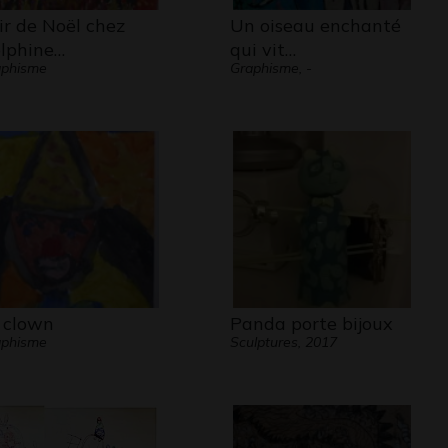
ir de Noël chez
Un oiseau enchanté
lphine…
qui vit…
aphisme
Graphisme, -
 clown
Panda porte bijoux
aphisme
Sculptures, 2017