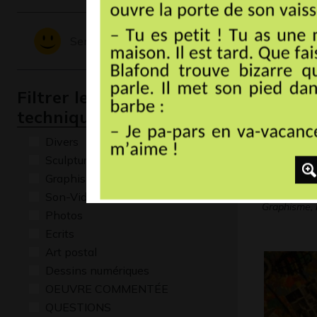
Graphisme, 
Sentiments - Emotions
Filtrer les oeuvres par
technique
Divers
Sculptures
Graphisme
C comme 
Son-Vidéo
Graphisme, 
Photos
Ecrits
Art postal
Dessins numériques
OEUVRE COMMENTÉE
QUESTIONS