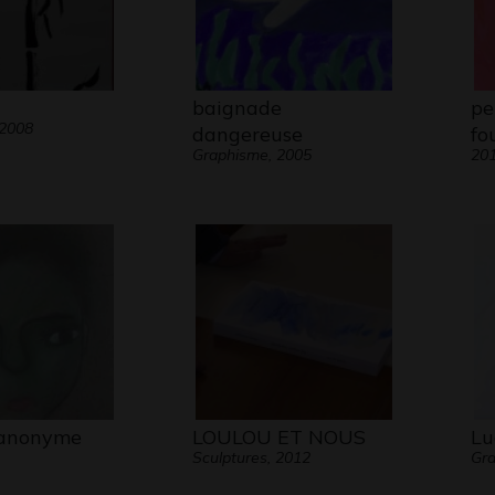
baignade
pe
 2008
dangereuse
fo
Graphisme, 2005
20
 anonyme
LOULOU ET NOUS
Lu
Sculptures, 2012
Gra