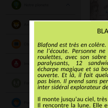
Notre planete
Animaux
Resentful
Graphisme,
Objets
Imaginaire
Famille
Portraits
La famill