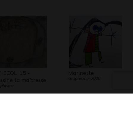
_ECOL_15 -
Marinette
Graphisme, 2020
ssine ta maîtresse
aphisme