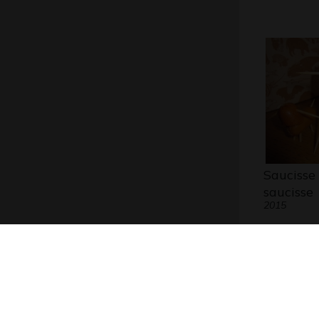
Saucisse 
saucisse
2015