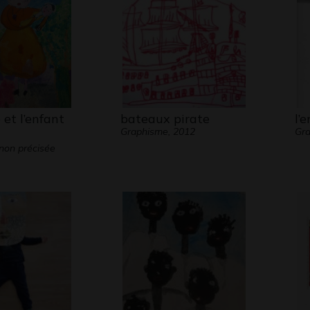
de l’a
sédent
sa vi
poteri
Je vou
souvi
et l’enfant
bateaux pirate
l’
livres
Graphisme, 2012
Gra
offert
non précisée
et des
A ce j
travai
empêch
y a tr
profi
photo
Merci