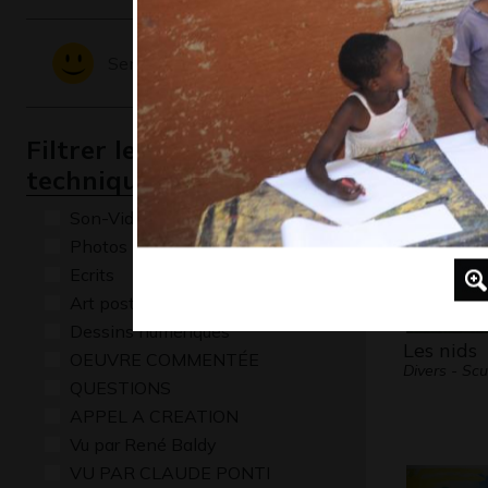
Les 2 arb
Graphisme,
Sentiments - Emotions
Filtrer les oeuvres par
technique
Son-Vidéo
Photos
Ecrits
Art postal
Dessins numériques
Les nids
OEUVRE COMMENTÉE
Divers - Scu
QUESTIONS
APPEL A CREATION
Vu par René Baldy
VU PAR CLAUDE PONTI