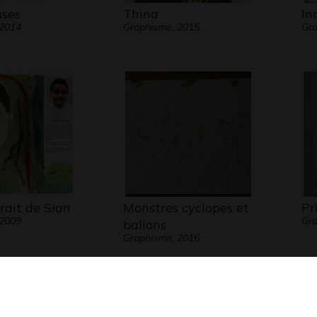
ses
Thina
In
 2014
Graphisme, 2015
Gr
rait de Sian
Monstres cyclopes et
Pr
 2009
Gra
ballons
Graphisme, 2016