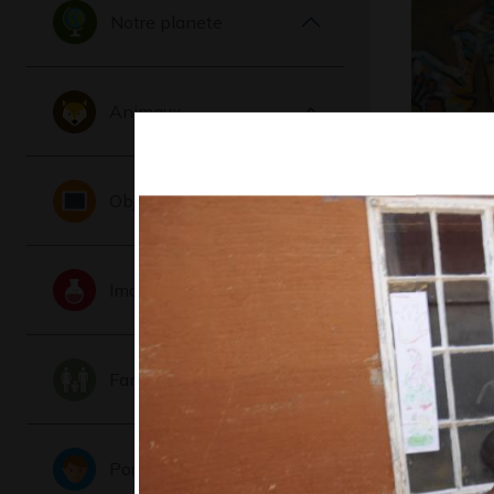
Notre planete
Animaux
N comme
Objets
Imaginaire
Famille
Portraits