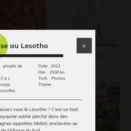
ise au Lesotho
comme Enfant
Lucile 34
phisme, non précisée
QUESTIONS, 2011
 : phophi de
Date : 2012
Dim. : 1500 ko
13 a s
Tech. : Photos
 morija
Thème :
 Lesotho
issez vous le Lesotho ? C’est un tout
 royaume oublié perché dans des
gnes appelées Maloti, enclavées au
 de l’Afrique du Sud.