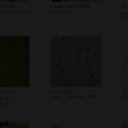
votre 
d’hiver
F comme Famille
Se
 Photos - Divers,
Graphisme
mu
Nous 
20
Anglai
en ses
merci 
rait au
Gabrielle
J.
Divers - Graphisme, 2014
20
ir sur…
 2011