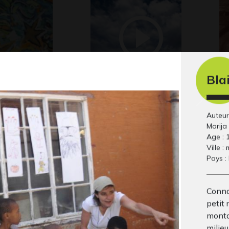
Bla
 nuit
Les enfants qui
E 
Gra
rêvaient de…
Son-Vidéo - Photos, 2011
Auteur
Morija
Age : 
Ville :
Pays :
Conna
petit
monta
milieu