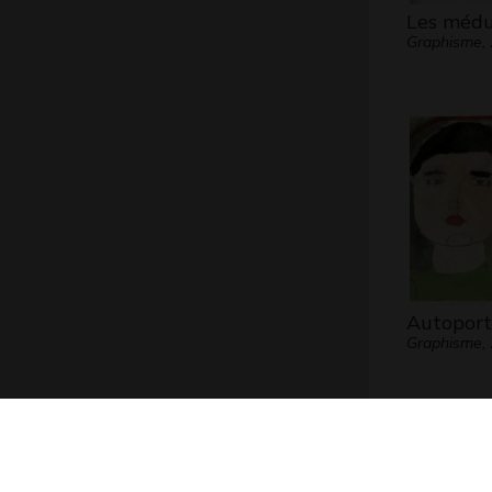
Les médu
Graphisme,
Autoport
Graphisme,