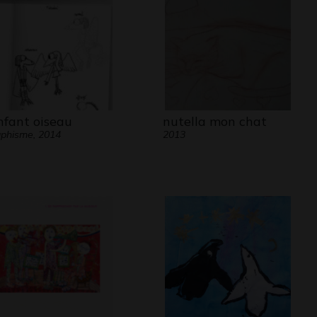
telier de Patrick Rorke, artiste
aire à Morija, qui dédie une partie de
e aux enfants en leur apprenant la
e et la peinture..
lais leur apporter des livres, car je me
ens que mon enfance a été nourrie de
enfant oiseau
nutella mon chat
. J’ai donc sollicité Claude PONTI qui a
phisme, 2014
2013
 pour les enfants de Morija des livres
 crayons de couleur.
our nous n’avons pas de salle pour
ller, les orages de l’été nous
ent de travailler à l’extérieur, aussi, il
ès peu de dessins pour l’instant. J’en
te donc pour donner quelques cours de
graphie aux enfants de Morija !
 Claude Ponti et Patrick Rorke pour