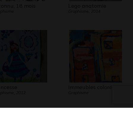
connu, 18 mois
Lego anatomie
aphisme
Graphisme, 2014
incesse
Immeubles colorés
phisme, 2012
Graphisme