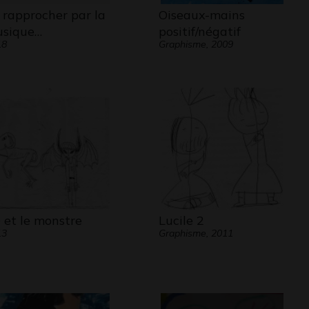
générosité !
 rapprocher par la
Oiseaux-mains
sique…
positif/négatif
dialoguons essentiellement en
18
Graphisme, 2009
s, mais peu à peu je fais des progrès
utho : Ke a léboha !
!
D et le monstre
Lucile 2
13
Graphisme, 2011