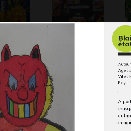
Bla
éta
s le même
des dessins tirés de
« 
l’univers…
: 
aphisme, 2013
2013
Gra
Auteur
Age : 
Ville : 
Pays :
A part
masqué
enfant
imagin
N
Le cerisier de la vie
Pe