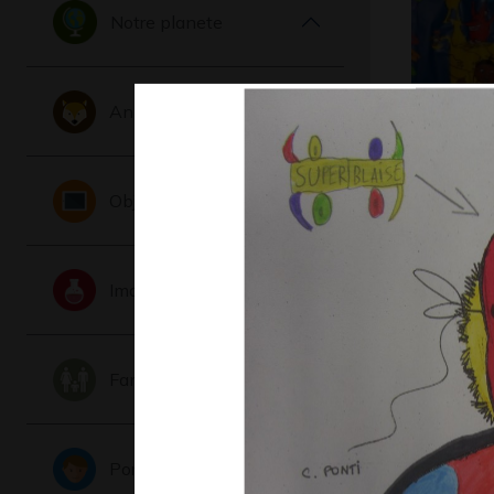
Notre planete
Animaux
Tous dan
bateau
Objets
Divers - Gr
Imaginaire
Famille
Portraits
DRAGO