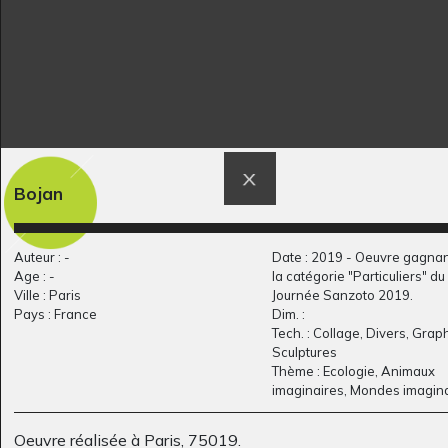
Bojan
NEW YORK
La petite fille qui
Graphisme, 2019
perd…
2020
Auteur : -
Date : 2019 - Oeuvre gagna
Age : -
la catégorie "Particuliers" d
Ville : Paris
Journée Sanzoto 2019.
Pays : France
Dim. :
Tech. : Collage, Divers, Grap
Sculptures
Thème : Ecologie, Animaux
imaginaires, Mondes imagin
Oeuvre réalisée à Paris, 75019.