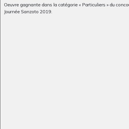
Oeuvre gagnante dans la catégorie « Particuliers » du conco
Journée Sanzoto 2019.
Maison, famille et
Okilébizzar
Graphisme - Ecrits, 2018
soleil
Graphisme
Paysage d’Afrique 14
Swann, 30 mois
Graphisme
Graphisme