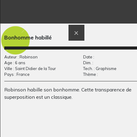
Portrait de José Luis
Il est seul, on ne…
Graphisme, -
Graphisme, 2014
Bonhomme habillé
Auteur : Robinson
Date :
Age : 6 ans
Dim. :
Ville : Saint Didier de la Tour
Tech. : Graphisme
Pays : France
Thème :
Robinson habille son bonhomme. Cette transparence de
superposition est un classique.
El viento
Le dragon à la lune
2018
Graphisme, 2014