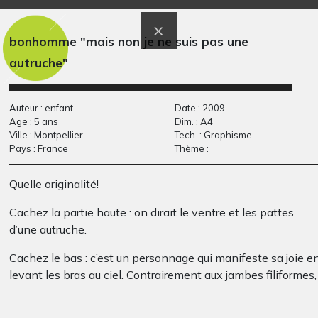
Cheval 31
Covid Story
Graphisme
Graphisme, 2020
bonhomme "mais non je ne suis pas une
autruche"
Auteur : enfant
Date : 2009
Age : 5 ans
Dim. : A4
Ville : Montpellier
Tech. : Graphisme
Pays : France
Thème :
Quelle originalité!
Le roller magicien
Arbre
Cachez la partie haute : on dirait le ventre et les pattes
Graphisme, 2020
MELRIC
d’une autruche.
2013
Cachez le bas : c’est un personnage qui manifeste sa joie e
levant les bras au ciel. Contrairement aux jambes filiformes,
les bras sont à double trait.