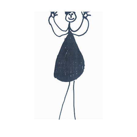
Musée des oeuvres des enfants
Filtrer les oeuvres par thème
Filtrer les oeuvres par technique
4260
oeuvres trouvées