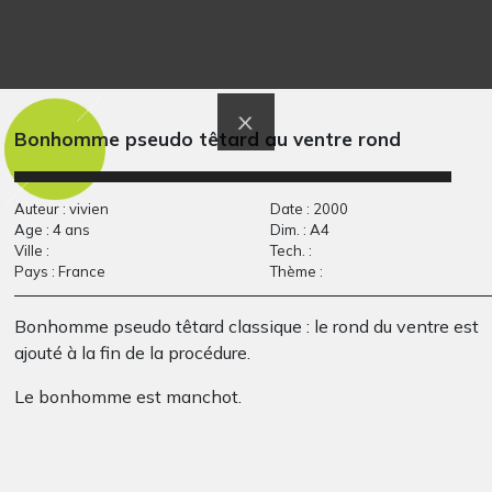
Un cheval aux
Par-ci, par l’Art!
2013
couleurs
Bonhomme pseudo têtard au ventre rond
extraordinaires
Graphisme
Auteur : vivien
Date : 2000
Age : 4 ans
Dim. : A4
Ville :
Tech. :
Pays : France
Thème :
Bonhomme pseudo têtard classique : le rond du ventre est
ajouté à la fin de la procédure.
Le bonhomme est manchot.
Le pays merveilleux
Lola BD 4
Graphisme
2
Graphisme