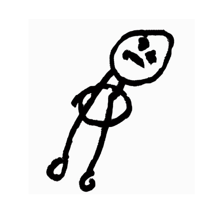
Musée des oeuvres des enfants
Filtrer les oeuvres par thème
Filtrer les oeuvres par technique
4260
oeuvres trouvées