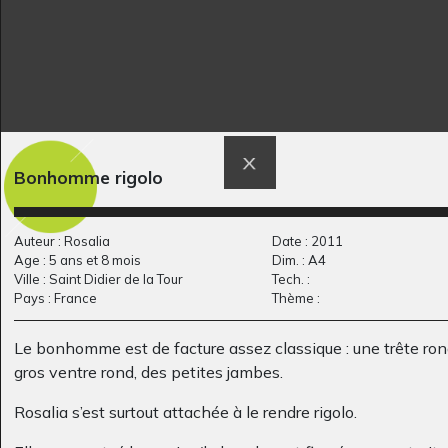
Bonhomme rigolo
Papillon Bleu
calendrier 2014
Auteur : Rosalia
Date : 2011
Graphisme, 2009
Graphisme, 2013
Age : 5 ans et 8 mois
Dim. : A4
Ville : Saint Didier de la Tour
Tech. :
Pays : France
Thème :
Le bonhomme est de facture assez classique : une trête ron
gros ventre rond, des petites jambes.
Rosalia s’est surtout attachée à le rendre rigolo.