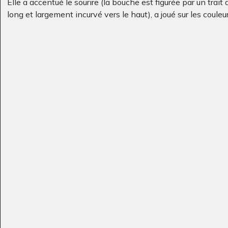
Elle a accentué le sourire (la bouche est figurée par un trait
long et largement incurvé vers le haut), a joué sur les couleu
S comme Sauter
La Colombie
réalistes mais d’une tonalité gaie (les yeux sont rouges, le n
Graphisme
Graphisme, 2019
bleu clair, la bouche bleu foncé).
Enfin, le bonhomme porte un grand chapeau et surtout il est
dans un contexte très décoratif.
la tour eiffel
Equateur
Graphisme, 2006
Graphisme, -