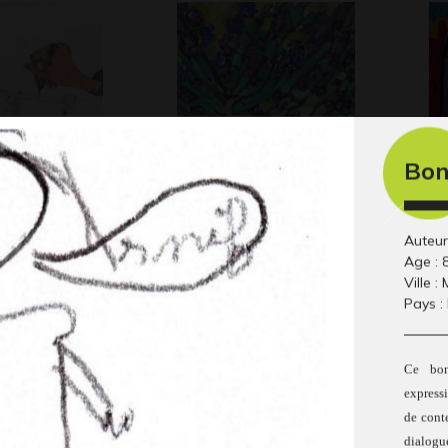
Bon
sandra
Arbre violet
Ch
-
Gr
rth
Auteur
Age : 
Ville :
Pays :
Ce bon
express
de cont
dialog