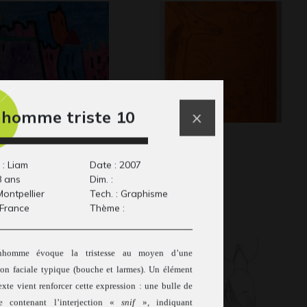
homme triste 10
âteau 2
Cheval 27
aphisme
Graphisme
 : Liam
Date : 2007
8 ans
Dim. :
 Montpellier
Tech. : Graphisme
 France
Thème :
homme évoque la tristesse au moyen d’une
ion faciale typique (bouche et larmes). Un élément
exte vient renforcer cette expression : une bulle de
ue contenant l’interjection «
snif
», indiquant