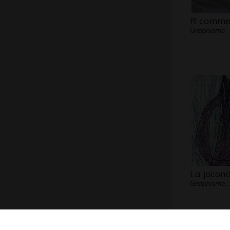
R comme
Graphisme
La jocon
Graphisme,