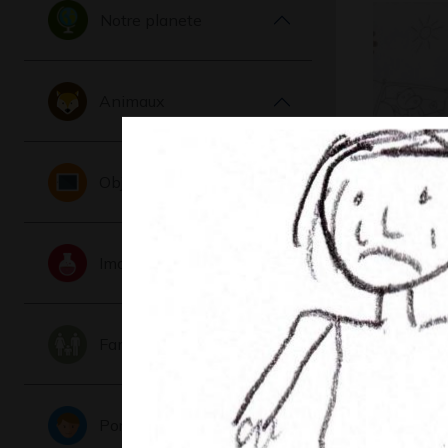
Notre planete
Animaux
Objets
Lady Cas
Woodwo
2012
Imaginaire
Famille
Portraits