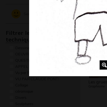
Toile de 
Sentiments - Emotions
Graphisme,
Filtrer les oeuvres par
technique
Dessins numériques
OEUVRE COMMENTÉE
QUESTIONS
APPEL A CREATION
Vu par René Baldy
VU PAR CLAUDE PONTI
Les grue
Collage
Graphisme
céramique
Divers
Sculptures