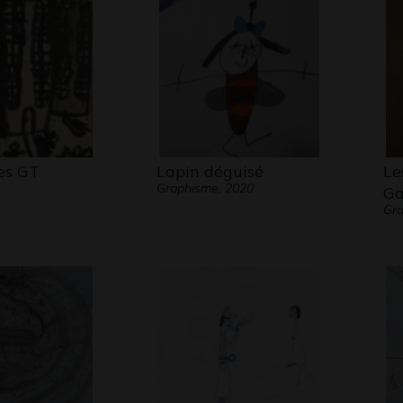
es GT
Lapin déguisé
Le
Graphisme, 2020
Ga
Gra