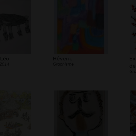
 Léo
Rêverie
Ex
 2014
Graphisme
de
Gra