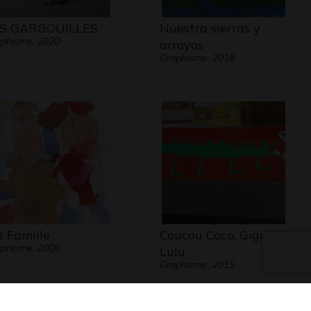
S GARGOUILLES
Nuestra sierras y
phisme, 2020
arroyos
Graphisme, 2018
 Famille
Coucou Coco, Gigi et
phisme, 2008
Lulu
Graphisme, 2015