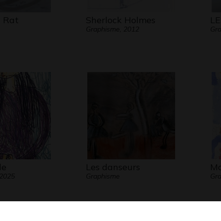
 Rat
Sherlock Holmes
LE
Graphisme, 2012
Gra
de
Les danseurs
Ma
 2025
Graphisme
Gra