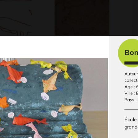
Bon
aure
Dino en folie
Lu
Graphisme, 2020
Gra
so
Auteur
collect
Age : 
Ville :
Pays :
École 
grand