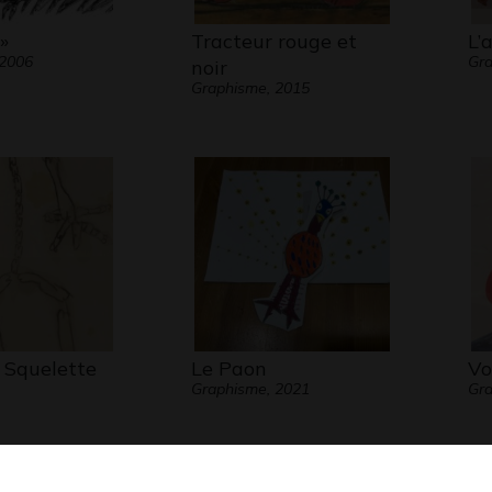
»
Tracteur rouge et
L’
 2006
Gra
noir
Graphisme, 2015
Squelette
Le Paon
Vo
Graphisme, 2021
Gra