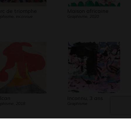
arc de triomphe
Maison africaine
phisme, inconnue
Graphisme, 2020
lcan
Inconnu, 3 ans
phisme, 2018
Graphisme