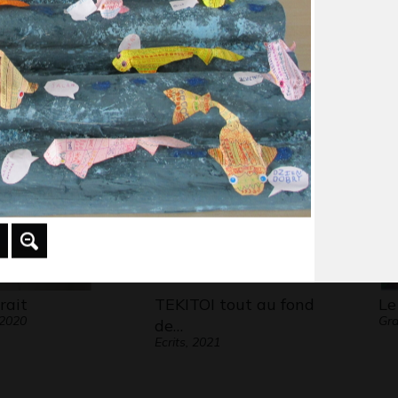
L’arbre et la fleur de…
To
Graphisme - Ecrits, 01/2010
Gr
rait
TEKITOI tout au fond
Le
 2020
Gr
de…
Ecrits, 2021