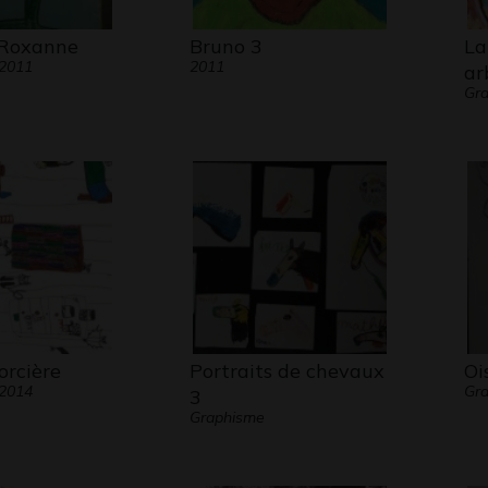
 Roxanne
Bruno 3
La
 2011
2011
ar
Gra
orcière
Portraits de chevaux
Oi
 2014
Gra
3
Graphisme