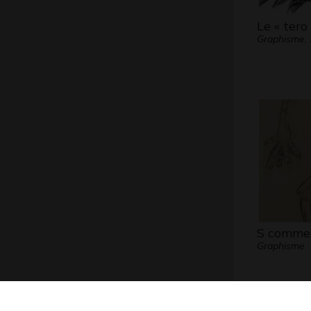
Le « tero 
Graphisme,
S comme 
Graphisme