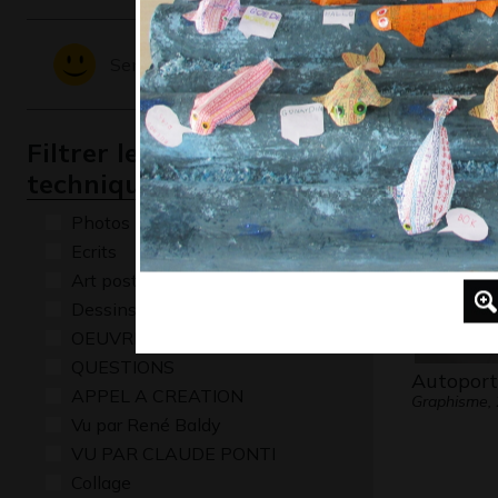
Un chat
Graphisme
Sentiments - Emotions
Filtrer les oeuvres par
technique
Photos
Ecrits
Art postal
Dessins numériques
OEUVRE COMMENTÉE
QUESTIONS
Autoport
APPEL A CREATION
Graphisme,
Vu par René Baldy
VU PAR CLAUDE PONTI
Collage