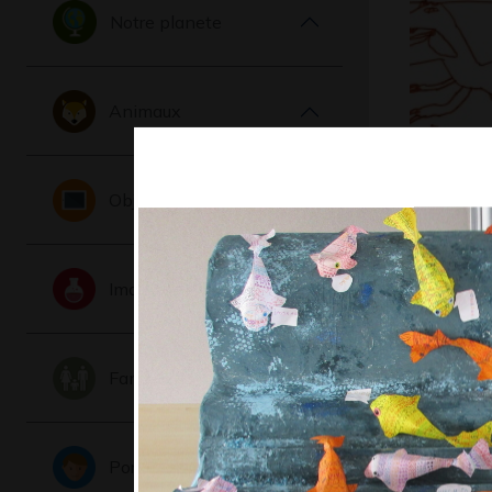
Notre planete
Animaux
tyrannos
Objets
recto/ver
2013
Imaginaire
Famille
Portraits