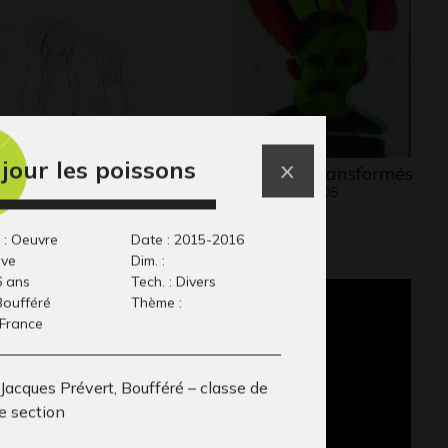
jour les poissons
cile 63
Portraits transformés
phisme, 2012
Graphisme, 2005
 : Oeuvre
Date : 2015-2016
ive
Dim. :
6 ans
Tech. : Divers
 Boufféré
Thème :
 France
Jacques Prévert, Boufféré – classe de
e section