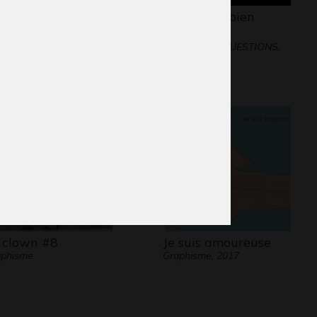
ur Eiffel en fleurs
Ma vie est bien
aphisme
triste…
Graphisme - QUESTIONS,
2017
 clown #8
Je suis amoureuse
aphisme
Graphisme, 2017