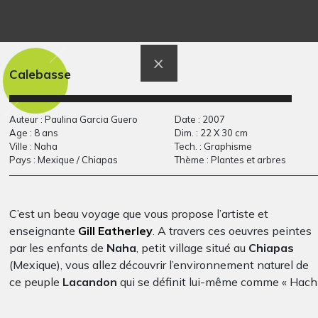
Barques sur l’eau
poupée Gladle
Graphisme, 2018-2021
Divers, 2016
Calebasse
Auteur : Paulina Garcia Guero
Date : 2007
Age : 8 ans
Dim. : 22 X 30 cm
Ville : Naha
Tech. : Graphisme
Pays : Mexique / Chiapas
Thème : Plantes et arbres
C’est un beau voyage que vous propose l’artiste et
L’arbre et la fleur de…
Col vert
enseignante
Gill Eatherley
. A travers ces oeuvres peintes
Graphisme - Ecrits, 01/2010
Graphisme, 2005-2006
par les enfants de
Naha
, petit village situé au
Chiapas
(Mexique), vous allez découvrir l’environnement naturel de
ce peuple
Lacandon
qui se définit lui-même comme « Hach
Winik », l’homme vrai.