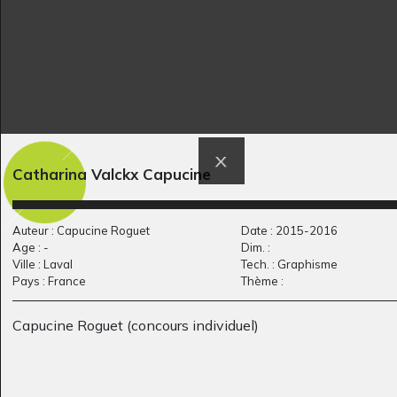
Catharina Valckx Capucine
Requins
Œuvre 852
Graphisme, 2014
Graphisme, 2014
Auteur : Capucine Roguet
Date : 2015-2016
Age : -
Dim. :
Ville : Laval
Tech. : Graphisme
Pays : France
Thème :
Capucine Roguet (concours individuel)