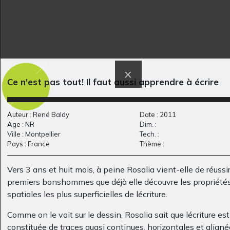
Ce n'est pas tout! Il faut aussi apprendre à écrire
Loup en habit rouge
Voilier bleu
Graphisme, -
et…
Graphisme, 2011
Auteur : René Baldy
Date : 2011
Age : NR
Dim. :
Ville : Montpellier
Tech. :
Pays : France
Thème :
Vers 3 ans et huit mois, à peine Rosalia vient-elle de réussi
premiers bonshommes que déjà elle découvre les propriété
spatiales les plus superficielles de lécriture.
Comme on le voit sur le dessin, Rosalia sait que lécriture est
constituée de traces quasi continues, horizontales et aligné