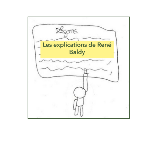
Musée des oeuvres des enfants
Filtrer les oeuvres par thème
Filtrer les oeuvres par technique
4260
oeuvres trouvées