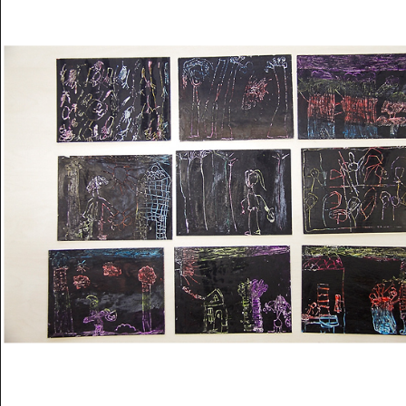
Musée des oeuvres des enfants
Filtrer les oeuvres par thème
Filtrer les oeuvres par technique
4260
oeuvres trouvées