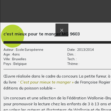
Joie – Lucile
Ceux qui volent
Graphisme, -
Graphisme, 2006
c'est mieux pour te manger MG 9603
Auteur : Ecole Européenne
Date : 2013/2014
Age : 4ans
Dim. :
Ville : Bruxelles
Tech. :
Pays : Belgique
Thème :
Œuvre réalisée dans le cadre du concours La petite fureur, à 
du livre
‘
C’est pour mieux te manger »
de Françoise Rogier
éditions du poisson soluble –
sourires
Ma vie est bien
Un concours et une sélection de la Fédération Wallonie-Bru
Graphisme, 2005
triste…
pour promouvoir la lecture chez les enfants de 3 à 13 ans e
Graphisme - QUESTIONS,
2017
en valeur les auteurs et illustrateurs de Wallonie et de Bruxe