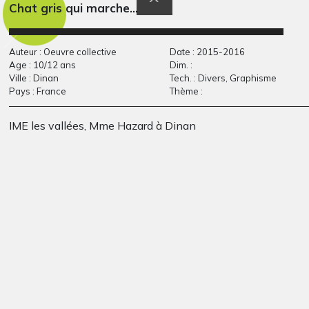
Chat gris qui marche...
Auteur : Oeuvre collective
Date : 2015-2016
Age : 10/12 ans
Dim. :
Ville : Dinan
Tech. : Divers, Graphisme
Pays : France
Thème :
IME les vallées, Mme Hazard à Dinan
L’ours de Léo
Le farandoleur
Graphisme, 2014
Graphisme, 2018