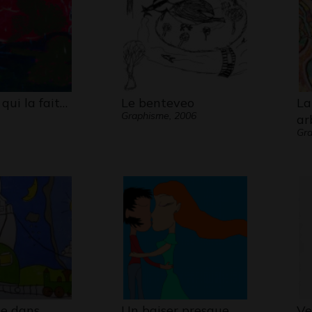
 qui la fait…
Le benteveo
La
Graphisme, 2006
ar
Gra
e dans
Un baiser presque
Ve