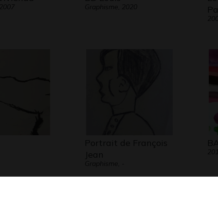
 2007
Graphisme, 2020
Pa
20
Portrait de François
BA
20
Jean
Graphisme, -