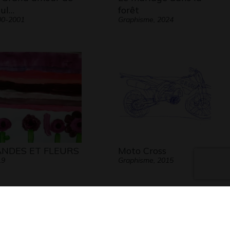
ul…
forêt
00-2001
Graphisme, 2024
NDES ET FLEURS
Moto Cross
19
Graphisme, 2015