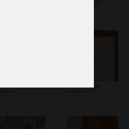
Sculptures, 2010
mposition 5
lptures, 2004
s petits oiseaux
Chat endormi
aphisme
Graphisme, 1995