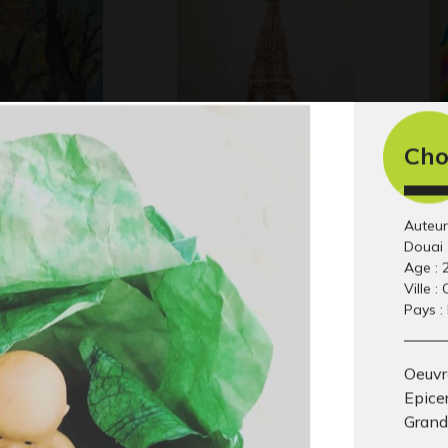
Tour Eiffel
L’
Ch
Graphisme, 2013
bo
Gra
Auteur
Douai
Age : 
Ville 
Pays :
Oeuvre
Epicer
Grand
0
Portrait de Pierre
pr