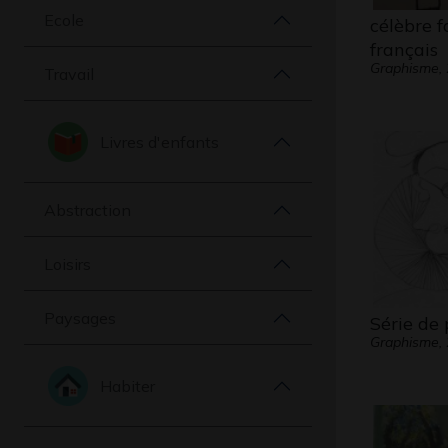
Ecole
célèbre f
français
Graphisme,
Travail
Livres d'enfants
Abstraction
Loisirs
Paysages
Série de 
Graphisme,
Habiter