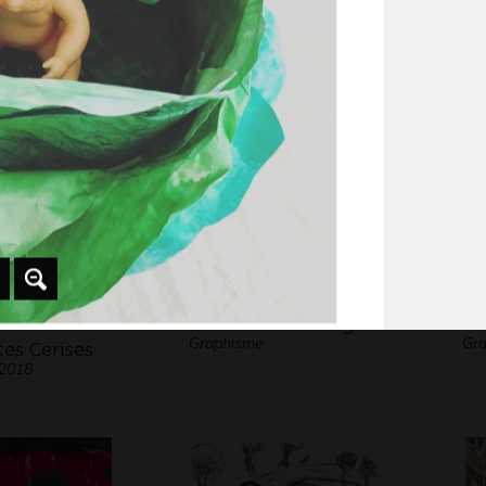
2019 - 2020
Graphisme, 2018
co
Scu
lon et
Arbre sous la neige
Le
Graphisme
Gr
es Cerises
 2018