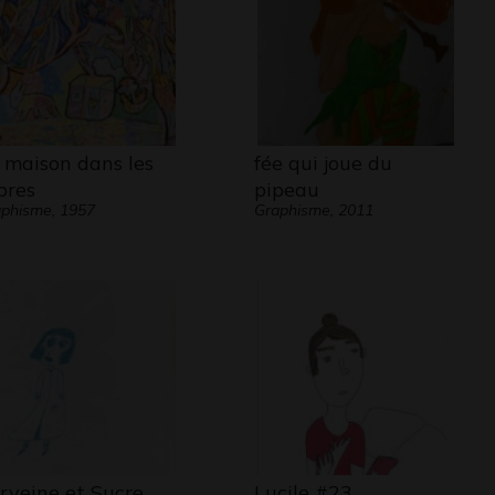
 maison dans les
fée qui joue du
bres
pipeau
phisme, 1957
Graphisme, 2011
rveine et Sucre
Lucile #23