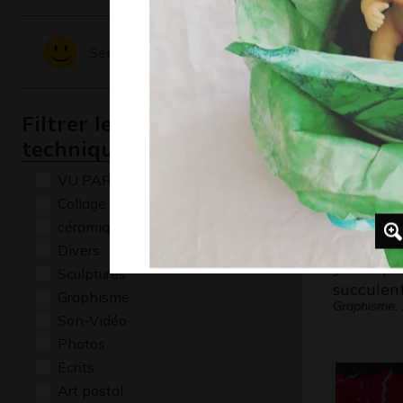
Graphisme, 
Sentiments - Emotions
Filtrer les oeuvres par
technique
VU PAR CLAUDE PONTI
Collage
céramique
Divers
Joli Papil
Sculptures
succulent
Graphisme
Graphisme,
Son-Vidéo
Photos
Ecrits
Art postal