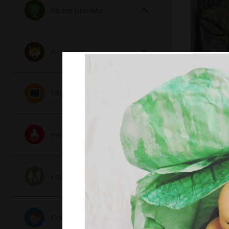
Notre planete
Animaux
L’été
Graphisme
Objets
Imaginaire
Famille
Portraits
Eliot 8-1