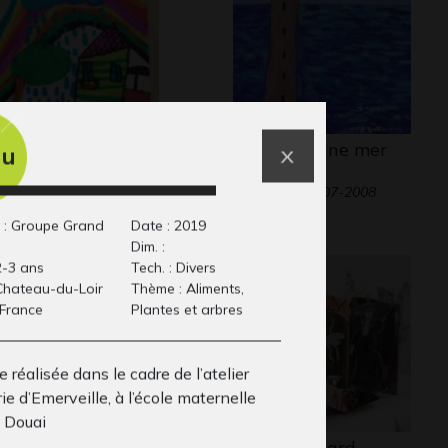
arc en ciel du
Phare sur une mer
ou
nheur
calme
phisme, 2020
Graphisme, 2007-2008
 : Groupe Grand
Date : 2019
Dim. :
2-3 ans
Tech. : Divers
: Chateau-du-Loir
Thème : Aliments,
 France
Plantes et arbres
 réalisée dans le cadre de l’atelier
ie d’Emerveille, à l’école maternelle
 Douai
intemps
Billy Brouillard