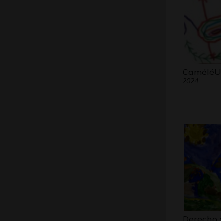
CaméléU
2024
Derecho 