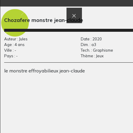
Billy Brouillard
Musique de chambre
Chozafere monstre jean-claude
Sculptures, 2010
Graphisme - Ecrits, 2020
Auteur : Jules
Date : 2020
Age : 4 ans
Dim. : a3
Ville : -
Tech. : Graphisme
Pays : -
Thème : Jeux
le monstre effroyabilieux jean-claude
Ville
La brume grise
Graphisme, 2013
Ecrits, 2012